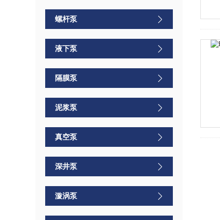
螺杆泵
液下泵
隔膜泵
泥浆泵
真空泵
深井泵
漩涡泵