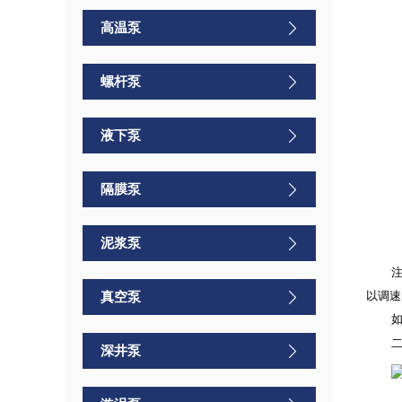
高温泵
螺杆泵
液下泵
隔膜泵
泥浆泵
注
真空泵
以调速
二
深井泵