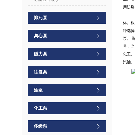
用防爆
排污泵
体。根
种选择
离心泵
泵。我
号，当
磁力泵
化工、
汽油、
往复泵
油泵
化工泵
多级泵