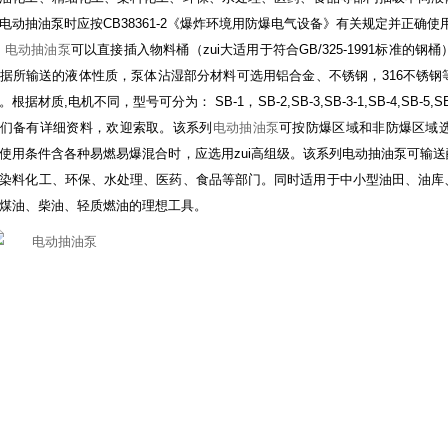
电动抽油泵时应按CB38361-2《爆炸环境用防爆电气设备》有关规定并正确
电动抽油泵
可以直接插入物料桶（zui大适用于符合GB/325-1991
标准的钢桶
据所输送的液体性质，泵体沾湿部分材料可选用铝合金、不锈钢，
316
不锈钢
。根据材质
,
电机不同，型号可分为：
SB-1
，
SB-2,SB-3,SB-3-1,SB-4,SB-5,S
们备有详细资料，欢迎索取。该系列
电动抽油泵
可按防爆区域和非防爆区域
使用条件含各种易燃易爆混合时，应选用zui高组级。该系列电动抽油泵可输
染料化工、环保、水处理、医药、食品等部门。同时适用于中小型油田、油库
煤油、柴油、轻质燃油的理想工具。