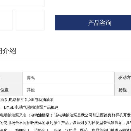
产品咨询
细介绍
牌
驱动方
博禹
轴位置
其他
扬程
油泵,电动抽油泵,SB电动抽油泵
电动气动抽油泵
、BYSB
产品概述
电动抽油泵
又名（
电动油桶泵
）该电动抽油泵是我公司引进西德良好样机开发
的使用场合不同抽吸液体的系列派生产品，该系列泵为轻便型管式轴流泵，具
油化工、精细化工、染料化工、环保、水处理、医药、食品等部门抽吸不同液