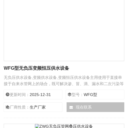
WFG型无负压变频恒压供水设备
无负压供水设备,变频供水设备,变频恒压供水设备主用使用于直接串
接于自来水管网上的场合，既可解决渗、冒、滴、漏水和二次污染等
问题，又可充分利用市政管网原来压力，无负压变频恒压供水设备尤
更新时间：
2025-12-31
型号：
WFG型
其适用于小区居民楼生活用水。
厂商性质：
生产厂家
现在联系