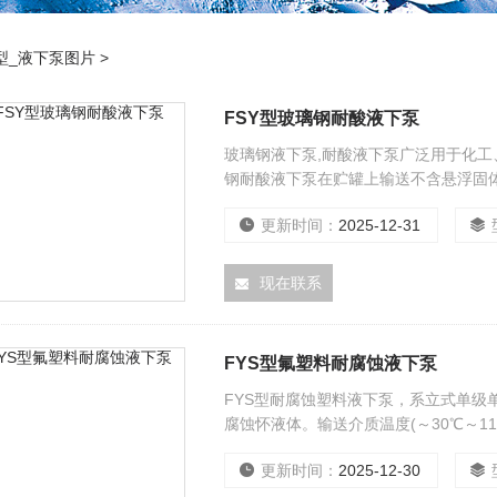
型_液下泵图片
>
FSY型玻璃钢耐酸液下泵
玻璃钢液下泵,耐酸液下泵广泛用于化
钢耐酸液下泵在贮罐上输送不含悬浮固体
酸、稀硫酸、甲酸、醋酸、丁酸）等腐
更新时间：
2025-12-31
现在联系
FYS型氟塑料耐腐蚀液下泵
FYS型耐腐蚀塑料液下泵，系立式单级
腐蚀怀液体。输送介质温度(～30℃～11
时，扬程自8～50米；转速为2900转/分
更新时间：
2025-12-30