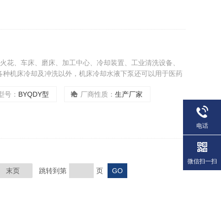
电火花、车床、磨床、加工中心、冷却装置、工业清洗设备、
各种机床冷却及冲洗以外，机床冷却水液下泵还可以用于医药
之用。
型号：
BYQDY型
厂商性质：
生产厂家
电话
微信扫一扫
末页
跳转到第
页