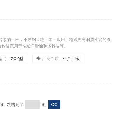
回转泵的一种，不锈钢齿轮油泵一般用于输送具有润滑性能的液
齿轮油泵用于输送润滑油和燃料油等。
型号：
2CY型
厂商性质：
生产厂家
 末页 跳转到第
页