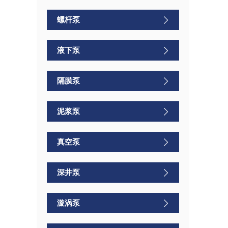
螺杆泵
液下泵
隔膜泵
泥浆泵
真空泵
深井泵
漩涡泵