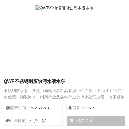
QWP不锈钢耐腐蚀污水潜水泵
不锈钢潜水泵主要适用与输送各种具有腐蚀性介质,比如化工厂的污
物处理、抽取海水、制药行业及各种行业的污水处理之用。该不锈钢
潜水泵可以制作成带搅匀功能及带切割功能的不锈钢潜水泵供选择，
更新时间：
2025-12-31
型号：
QWP
各种不锈钢耐腐蚀污水潜水泵还可以在普通不锈钢耐腐蚀潜水泵的基
础上做成耐高温的不锈钢潜水泵。
厂商性质：
生产厂家
现在联系