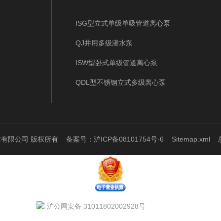
ISG型立式单级单吸管道离心泵
QJ井用多级潜水泵
ISW型卧式单级管道离心泵
QDL型不锈钢立式多级离心泵
泵业有限公司 版权所有
备案号：沪ICP备08101754号-6
Sitemap.xml
总
沪公网安备 31011802002928号