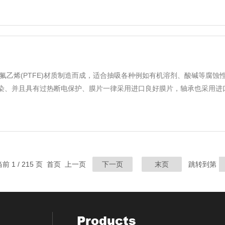
四氟乙烯(PTFE)材质制造而成，适合抽吸各种例如有机溶剂、酸碱等腐
、并且具有过热断电保护、膜片一律采用进口良好膜片，轴承也采用进口轴承
前 1 / 215 页 首页 上一页
下一页
末页
跳转到第
Products