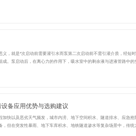
思义，就是*次启动前需要灌引水而泵第二次启动前不需引灌介质，经短时
成。泵启动后，在离心力的作用下，吸水室中的剩余液与进液管路中的空气被
涝设备应用优势与选购建议
程加快以及恶劣天气频发，城市内涝、地下空间积水、隧道排水、应急抢
，但在突发性暴雨、地下车库积水、地铁隧道渗水等复杂场景中，传统方式存