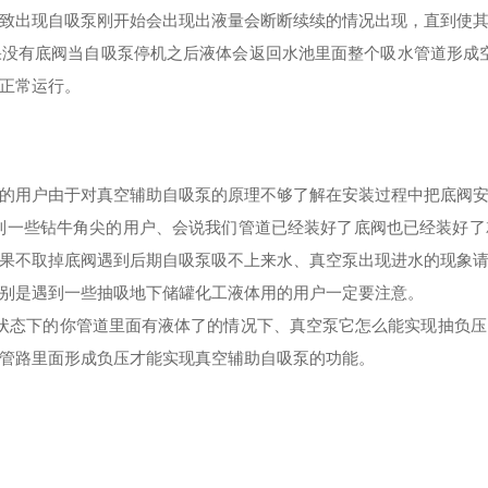
致出现自吸泵刚开始会出现出液量会断断续续的情况出现，直到使
没有底阀当自吸泵停机之后液体会返回水池里面整个吸水管道形成
正常运行。
的用户由于对真空辅助自吸泵的原理不够了解在安装过程中把底阀
到一些钻牛角尖的用户、会说我们管道已经装好了底阀也已经装好
果不取掉底阀遇到后期自吸泵吸不上来水、真空泵出现进水的现象
别是遇到一些抽吸地下储罐化工液体用的用户一定要注意。
状态下的你管道里面有液体了的情况下、真空泵它怎么能实现抽负压
管路里面形成负压才能实现真空辅助自吸泵的功能。