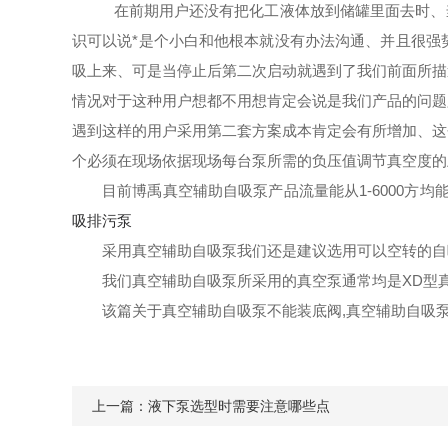
在前期用户还没有把化工液体放到储罐里面去时、
识可以说*是个小白和他根本就没有办法沟通、并且很强
吸上来、可是当停止后第二次启动就遇到了我们前面所描
情况对于这种用户想都不用想肯定会说是我们产品的问题
遇到这样的用户采用第二套方案成本肯定会有所增加、这
个必须在现场依据现场每台泵所需的负压值调节真空度的
目前博禹真空辅助自吸泵产品流量能从1-6000方
吸排污泵
采用真空辅助自吸泵我们还是建议选用可以空转的自
我们真空辅助自吸泵所采用的真空泵通常均是XD型
该篇关于真空辅助自吸泵不能装底阀,真空辅助自吸
上一篇：
液下泵选型时需要注意哪些点