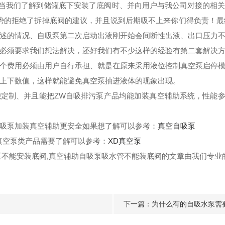
当我们了解到储罐底下安装了底阀时、并向用户与我公司对接的相关
势的拒绝了拆掉底阀的建议，并且说到后期吸不上来你们得负责！
述的情况、自吸泵第二次启动出液刚开始会间断性出液、出口压力
必须要求我们想法解决，还好我们有不少这样的经验有第二套解决
个费用必须由用户自行承担、就是在原来采用液位控制真空泵启停
上下数值，这样就能避免真空泵抽进液体的现象出现。
均能定制、并且能把ZW自吸排污泵产品均能加装真空辅助系统，性能
吸泵加装真空辅助更安全如果想了解可以参考：
真空自吸泵
真空泵类产品需要了解可以参考：
XD真空泵
泵不能安装底阀,真空辅助自吸泵吸水管不能装底阀的文章由我们专业
下一篇：
为什么有的自吸水泵需