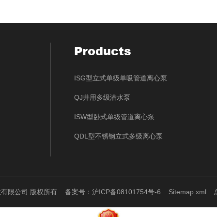
Products
ISG型立式单级单吸管道离心泵
QJ井用多级潜水泵
ISW型卧式单级管道离心泵
QDL型不锈钢立式多级离心泵
泵业有限公司 版权所有
备案号：沪ICP备08101754号-6
Sitemap.xml
总