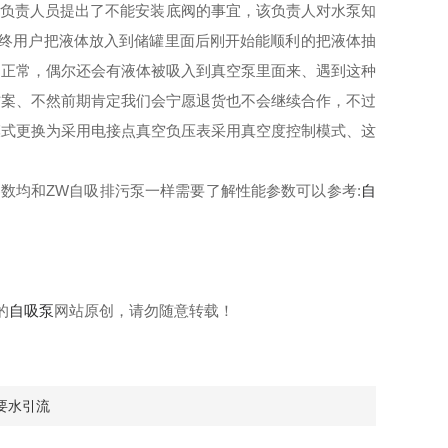
负责人员提出了不能安装底阀的事宜，该负责人对水泵知
最终用户把液体放入到储罐里面后刚开始能顺利的把液体抽
不正常，偶尔还会有液体被吸入到真空泵里面来、遇到这种
方案、不然前期肯定我们会宁愿退货也不会继续合作，不过
模式更换为采用电接点真空负压表采用真空度控制模式、这
参数均和ZW自吸排污泵一样需要了解性能参数可以参考:
自
的
自吸泵
网站原创，请勿随意转载！
要水引流