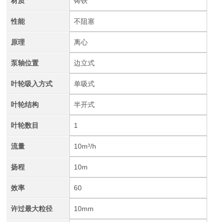
材质
铸铁
性能
不阻塞
原理
离心
泵轴位置
边立式
叶轮吸入方式
单吸式
叶轮结构
半开式
叶轮数目
1
流量
10m³/h
扬程
10m
效率
60
许过最大粒径
10mm