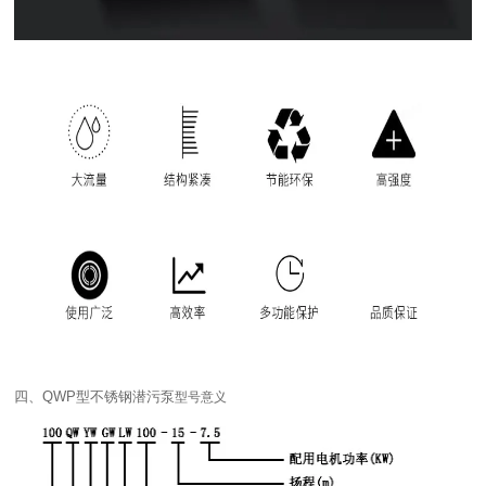
四、QWP型不锈钢潜污泵
型
号意义