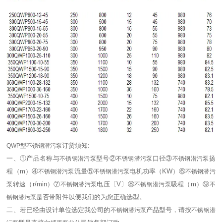
订货须知:
QWP型不锈钢潜污泵
一、①产品名称与
型号②
口径③
扬
不锈钢潜污泵
不锈钢潜污泵
不锈钢潜污泵
程（m）④
流量⑤
电机功率（KW）⑥
不锈钢潜污泵
不锈钢潜污泵
不锈钢潜污
转速（r/min）⑦
电压〔V〕⑧
吸程（m）⑨
泵
不锈钢潜污泵
不锈钢潜污泵
不
是否带附件以便我们的为您正确选型。
锈钢潜污泵
二、若已经由设计单位选定我公司的
产品型号，请按
不锈钢潜污泵
不锈钢潜