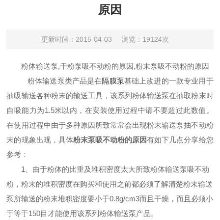
原因
更新时间：2015-04-03
浏览：19124次
粉体输送泵,
干粉泵吸不动粉的原因,
粉末泵吸不动粉的原因
粉体输送泵类产品是在
隔膜泵
基础上改进的一款专业用于
抽吸输送各种粉末的输送工具，该系列粉体输送泵在抽取粉末时
自吸能力为1.5米以内，在安装使用过程中请不要超过此数值。
在使用过程中由于多种原因所致常常会出现粉末输送泵抽不动粉
末的现象出现，具体
粉末泵吸不动粉的原因
有如下几点分享给您
参考：
1、由于粉体的比重及堆积密度太大所致粉体输送泵吸不动
粉，
粉末的
堆积密度
在购买和使用之前都
必须
了解清楚粉末输送
泵所输送的粉末堆积密度要
小于0.8g/cm
3
而且干燥，
而且必须
小
于等于150目
才能使用该系列粉体输送泵产品
。