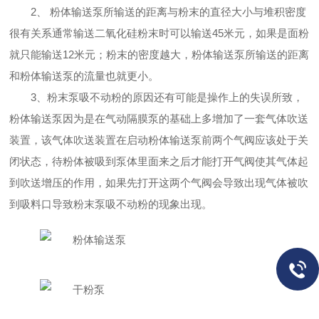
2、
粉体输送泵所
输送
的
距离与
粉末的直径
大小
与
堆积密度
很
有关
系通常输送
二氧化硅
粉末时可以输送
45米
元
，
如果是
面粉
就只能输送
12米
元
；
粉末的
密度越大，
粉体输送泵所
输送
的
距离
和
粉体输送泵的
流量
也就更小
。
3、粉末泵吸不动粉的原因还有可能是操作上的失误所致，
粉体输送泵因为是在气动隔膜泵的基础上多增加了一套气体吹送
装置，该气体吹送装置在启动粉体输送泵前两个气阀应该处于关
闭状态，待粉体被吸到泵体里面来之后才能打开气阀使其气体起
到吹送增压的作用，如果先打开这两个气阀会导致出现气体被吹
到吸料口导致粉末泵吸不动粉的现象出现。