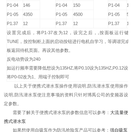
P1-04
146
P1-04
150
P1-04
16
P1-05
4350
P1-05
4500
P1-05
50
P1.37
12
P1.37
12
P1.37
12
设置完成后，将P1-37改为12，设完之后，,按面板运行键
TUNE，按控制柜上面的启动按钮进行电机自学习，等调谐完成后
板返回待机页面。再设其他参数。
反电动势设为240
如运行频率需要降低想设为135HZ,将P0.10设为135HZ,P0.12设
将P0-02改为1、用端子控制即可
以上关于
便携式潜水泵操作使用说明,防汛潜水泵使用操作
说明,
防汛潜水泵使注意事项的资料只针对博禹公司的变频器设
定参数。
需要了解关于便携式潜水泵的参数信息可以参考：
大流量便
携式潜水泵
如果想使用自吸泵作为防汛抢险泵产品可以参考：
强自吸泵