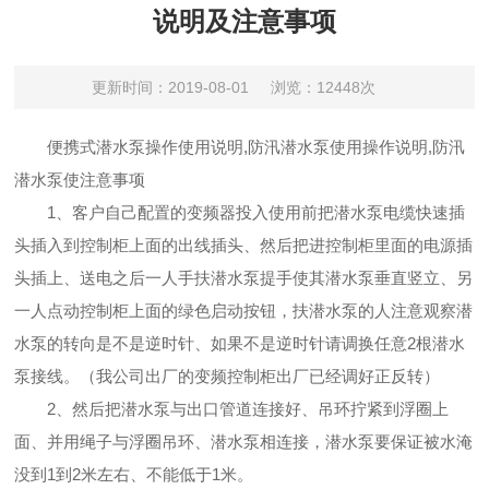
说明及注意事项
更新时间：2019-08-01
浏览：12448次
便携式潜水泵操作使用说明,防汛潜水泵使用操作说明,
防汛
潜水泵使注意事项
1、客户自己配置的变频器投入使用前把潜水泵电缆快速插
头插入到控制柜上面的出线插头、然后把进控制柜里面的电源插
头插上、送电之后一人手扶潜水泵提手使其潜水泵垂直竖立、另
一人点动控制柜上面的绿色启动按钮，扶潜水泵的人注意观察潜
水泵的转向是不是逆时针、如果不是逆时针请调换任意2根潜水
泵接线。（我公司出厂的变频控制柜出厂已经调好正反转）
2、然后把潜水泵与出口管道连接好、吊环拧紧到浮圈上
面、并用绳子与浮圈吊环、潜水泵相连接，潜水泵要保证被水淹
没到1到2米左右、不能低于1米。