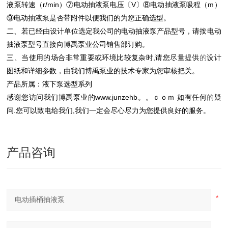
液泵
转速（r/min）⑦
电动抽液泵
电压〔V〕⑧
电动抽液泵
吸程（m）
⑨
电动抽液泵
是否带附件以便我们的为您正确选型。
二、若已经由设计单位选定我公司的
电动抽液泵
产品型号，请按
电动
抽液泵
型号直接向博禹泵业公司销售部订购。
三、当使用的场合非常重要或环境比较复杂时,请您尽量提供
的
设计
图纸和详细参数，由我们
博禹泵业
的技术专家为您审核把关。
产品所属：
液下泵选型
系列
感谢您访问我们博禹泵业的www.junzehb。。ｃｏｍ 如有任何
的
疑
问.您可以致电给我们,我们一定会尽心尽力为您提供良好的服务。
产品咨询