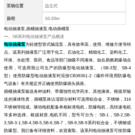
泵轴位置
边立式
扬程
10-20m
电动抽液泵,插桶抽液泵,电动插桶泵
一、
SB系列电动抽液泵产品概述
电动抽液泵
为轻便型管式轴流泵，具有效率高，使用、维修方便等特
点。该系列
抽液泵
广泛用于化工、石油化工、精细化工、染料化工、
环保、水处理、医药、食品等部门抽吸不同液体。如在易燃易爆场合
使用，可选用我公司生产的防爆型
电动抽液泵
。（SB-3型、SB-4
型）使用
防爆型电动抽液泵
时应按CB38361-2《爆炸环境用防爆电
气设备》有关规定并正确使用防爆插头插座。
插桶抽液泵
输送各种油料、带腐蚀性化学药水、其他液体。根据所输
送的液体性质，
插桶泵
体沾湿部分材料可选用铝合金、不锈钢，316
不锈钢等组成。驱动电机配备单相标准电机，防爆电机，高转速电机
等多种选择。根据材质,电机不同，型号可分为： SB-1，SB-2,SB-
3,SB-3-1,SB-4,SB-5,SB-6,SB-7，SB-8,SB-9系列铝合金，不锈钢或
防爆型。我们备有详细资料，欢迎索取。该系列
电动抽液泵
可按
防爆