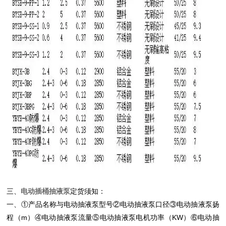
三、
电动插桶抽液泵
定货须知：
一、①产品名称与
电动抽液泵
型号②
电动抽液泵
口径③
电动抽液泵
扬
程（m）④
电动抽液泵
流量⑤
电动抽液泵
电机功率（KW）⑥
电动抽