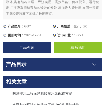
液体,具有结构合理、经济实用、高效节能、价格便宜、运行稳
定,广泛吸取硫酸泵结构设计的长处,增加吸入管长度,在同一深度
下盍较普通液下泵机组长度缩短;
产品型号：
GBY
厂商性质：
生产厂家
更新时间：
2025-12-31
访 问 量：
14221
产品咨询
联系我们
产品目录
相关文章
防汛排水工程应急救险车水泵配置方案
水泵与水泵站在给排水工程中的作用与地位