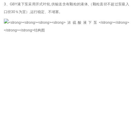
3、
GBY液下泵
采用开式叶轮,供输送含有颗粒的液体,（颗粒直径不超过泵吸入
口径30％为宜）,运行稳定、不堵塞。