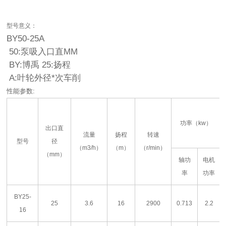
型号意义：
BY50-25A
50:泵吸入口直MM
BY:博禹
25:扬程
A:叶轮外径*次车削
性能参数:
功率（kw）
出口直
流量
扬程
转速
型号
径
（m
3
/h）
（m）
（r/min）
（mm）
轴功
电机
率
功率
BY25-
25
3.6
16
2900
0.713
2.2
16