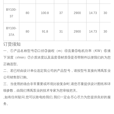
BY100-
80
100.8
37
2900
14.73
30
37
BY100-
80
91.8
31
2900
14.73
30
37A
订货须知
一、①产品名称
型号②
口径③
扬程（m）④
流量⑤
电机功率（KW）⑥
液
下深度（r/min）⑦
介质浓度以及温度⑧
材质⑨
是否带附件以便我们的为您
正确选型。
二、若已经由设计单位选定我公司的
产品型号，请按
型号直接向博禹泵业
公司销售部订购。
三、当使用的场合非常重要或环境比较复杂时,请您尽量提供设计图纸和详
细参数，由我们
博禹泵业的技术专家为您审核把关。
,如有任何疑问.您可以致电给我们,我们一定会尽心尽力为您提供良好的服
务。