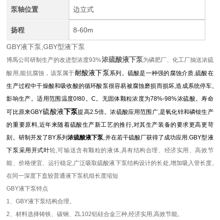
泵轴位置
边立式
扬程
8-60m
GBY液下泵,GBY型液下泵
浓硫酸液下泵
博禹公司研制生产的改进型浓度93%
为磷肥厂、化工厂抽送浓硫
耐酸液下泵
酸用,能抗腐蚀，该泵属于
系列。硫酸是一种强的腐蚀介质,硫酸在
生产过程中干燥酸和吸收酸的循环酸泵很容易被腐蚀磨损而损坏,造成系统停车,
影响生产。适用范围温度0!80。C。无固体颗粒浓度为78%-98%浓硫酸。寿命
硫酸液
下泵
可比原来
GBY
提高2.5倍。浓硫酸应用范围广,是氧化锌和磷铵生产
的重要原料,近年来随着硫酸生产新工艺的推行,对其生产装备的要求更高更苛
刻。研制开发了BY系列
浓硫酸液下泵
,并在若干硫酸厂获得了成功应用.GBY型液
下泵
采用开式叶
轮,可输送含有颗粒的液体,具有结构合理、经济实用、高效节
能、价格便宜、运行稳定,广泛吸取
硫酸液下泵结构设计的长处,增加吸入管长度,
在同一深度下盍较普通
液下泵机组长度缩短
GBY液下泵特点
1、
GBY液下泵
结构合理。
2、
材料选择铸铁、碳钢、ZL102铝硅合金三种,经济实用,高效节能。