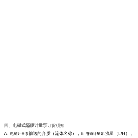
四、
电磁式隔膜计量泵
订货须知
A:
输送的介质（流体名称），B
:流量（L/H），
电磁计量泵
电磁计量泵