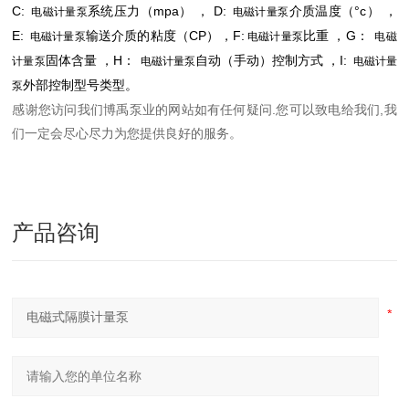
C:
系统压力（mpa） ， D:
介质温度（°c） ，
电磁计量泵
电磁计量泵
E:
输送介质的粘度（CP），F:
比重 ，G：
电磁计量泵
电磁计量泵
电磁
固体含量 ，H：
自动（手动）控制方式 ，I:
计量泵
电磁计量泵
电磁计量
外部控制型号类型。
泵
感谢您访问我们博禹泵业的网站
如有任何疑问.您可以致电给我们,我
们一定会尽心尽力为您提供良好的服务。
产品咨询