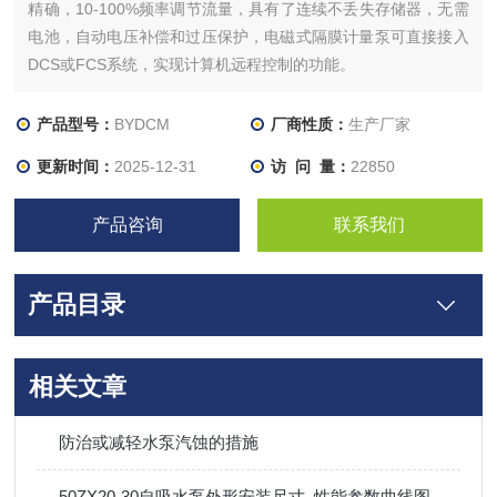
精确，10-100%频率调节流量，具有了连续不丢失存储器，无需
电池，自动电压补偿和过压保护，电磁式隔膜计量泵可直接接入
DCS或FCS系统，实现计算机远程控制的功能。
产品型号：
BYDCM
厂商性质：
生产厂家
更新时间：
2025-12-31
访 问 量：
22850
产品咨询
联系我们
产品目录
相关文章
防治或减轻水泵汽蚀的措施
50ZX20-30自吸水泵外形安装尺寸_性能参数曲线图_价格