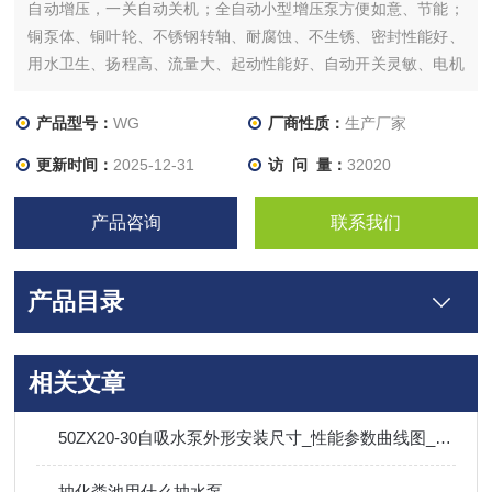
自动增压，一关自动关机；全自动小型增压泵方便如意、节能；
铜泵体、铜叶轮、不锈钢转轴、耐腐蚀、不生锈、密封性能好、
用水卫生、扬程高、流量大、起动性能好、自动开关灵敏、电机
低温设计、体积小、噪音低、外型精致美观使用寿命长。
产品型号：
WG
厂商性质：
生产厂家
更新时间：
2025-12-31
访 问 量：
32020
产品咨询
联系我们
产品目录
相关文章
50ZX20-30自吸水泵外形安装尺寸_性能参数曲线图_价格
抽化粪池用什么抽水泵