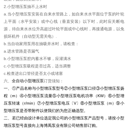
2.小型增压泵抽不上水时
a.当小型增压泵安装在自来水管路上，如自来水水平面位于泵的叶轮
上平面（水平安装）或中心线（垂直安装）以下时，此时应关断电
源，待自来水水位升高超过叶轮平面或中心线时，再接通电源，以免
损坏机件（自动型无需关电）.
b.当自动家用泵用在抽吸井水时，请检查：
a.进水管路是否漏气
b.小型增压泵腔内蓄水不够，应灌满水
c.小型增压泵吸程是否过高，适当调整
c.检查进出口管径是否太小或堵塞
六、
全自动小型增压泵
订货须知：
一、①产品名称与小型增压泵
型号②小型增压泵
口径③小型增压泵
扬
程（m）④小型增压泵
流量⑤小型增压泵
电机功率（KW）⑥小型增
压泵
转速（r/min）⑦小型增压泵
电压〔V〕⑧小型增压泵
（m）⑨小
型增压泵
是否带附件以便我们的为您正确选型。
二、若已经由设计单位选定我公司的小型增压泵
产品型号，请按小型
增压泵
型号直接向
上海
博禹泵业
有限公司
销售部订购。