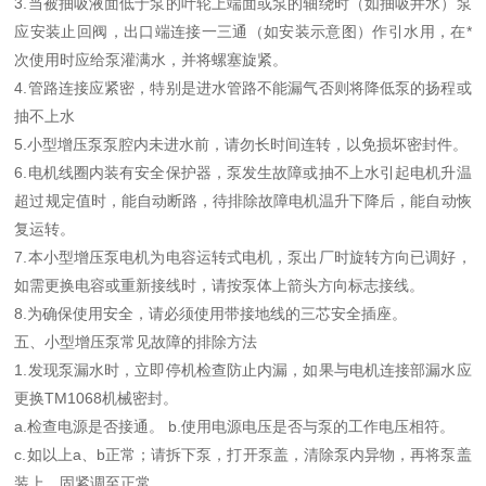
3.当被抽吸液面低于泵的叶轮上端面或泵的轴绕时（如抽吸井水）泵
应安装止回阀，出口端连接一三通（如安装示意图）作引水用，在*
次使用时应给泵灌满水，并将螺塞旋紧。
4.管路连接应紧密，特别是进水管路不能漏气否则将降低泵的扬程或
抽不上水
5.小型增压泵泵腔内未进水前，请勿长时间连转，以免损坏密封件。
6.电机线圈内装有安全保护器，泵发生故障或抽不上水引起电机升温
超过规定值时，能自动断路，待排除故障电机温升下降后，能自动恢
复运转。
7.本小型增压泵电机为电容运转式电机，泵出厂时旋转方向已调好，
如需更换电容或重新接线时，请按泵体上箭头方向标志接线。
8.为确保使用安全，请必须使用带接地线的三芯安全插座。
五、小型增压泵常见故障的排除方法
1.发现泵漏水时，立即停机检查防止内漏，如果与电机连接部漏水应
更换TM1068机械密封。
a.检查电源是否接通。 b.使用电源电压是否与泵的工作电压相符。
c.如以上a、b正常；请拆下泵，打开泵盖，清除泵内异物，再将泵盖
装上，固紧调至正常。