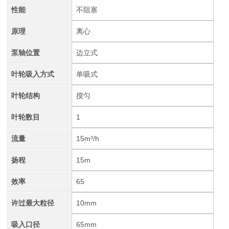
性能
不阻塞
原理
离心
泵轴位置
边立式
叶轮吸入方式
单吸式
叶轮结构
搅匀
叶轮数目
1
流量
15m³/h
扬程
15m
效率
65
许过最大粒径
10mm
吸入口径
65mm