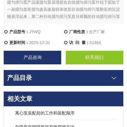
搅匀排污泵产品该搅匀泵原理是在自动搅匀排污泵叶轮下面加了
一副搅匀盘靠搅匀盘高速旋转来使其自动搅匀排污泵附近的沉淀
物悬浮起来，第二种自动搅匀排污泵是目前颖的自动搅匀排污泵
产品，新型自动搅匀潜水排污泵它主要靠泵体底部加设的3根冲
洗喷嘴用搅匀泵自身输送液体来搅匀自动搅匀排污泵附近的沉淀
产品型号：
JYWQ
厂商性质：
生产厂家
物达到搅匀功能。
更新时间：
2025-12-31
访 问 量：
51464
产品咨询
联系我们
产品目录
相关文章
离心泵装配前的工作和装配顺序
自吸泵怎样隔振的有效措施方法