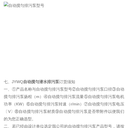
七、JYWQ
自动搅匀潜水排污泵
订货须知
一、①产品名称与自动搅匀排污泵
型号②
自动搅匀排污泵
口径③自动
搅匀排污泵
扬程（m）④自动搅匀排污泵
流量⑤自动搅匀排污泵
电机
功率（KW）⑥
自动搅匀排污泵
转速（r/min）⑦
自动搅匀排污泵
电压
〔V〕⑧自动搅匀排污泵材质⑨自动搅匀排污泵是否带附件以便我们
的为您正确选型。
二、若已经由设计单位选定我公司的自动搅匀排污泵产品型号，请按