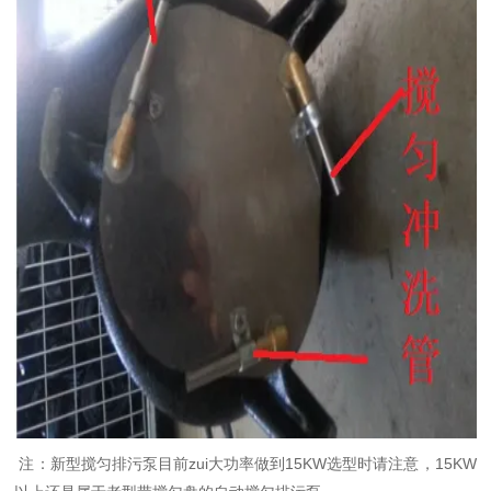
注：新型搅匀排污泵目前zui大功率做到15KW选型时请注意，15KW