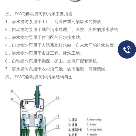
三、JYWQ自动搅匀排污泵主要用途
1．潜水搅匀泵用于工厂、商业严重污染废水的排放。
2．自动搅匀泵
用于城市污水处理厂、医院、宾馆的排水系统。
3．
潜水搅匀泵
用于住宅区的污水排水站。
4．
自动搅匀泵
用于人防系统排水站、自来水厂的给水装置。
5．
潜水搅匀泵
用于市政工程、建筑工地。
6．
自动搅匀泵用于勘探、矿山、发电厂配套附机。
7．潜水搅匀泵用于农村沼气池、农田灌溉、河塘清淤。
四、JYWQ自动搅匀排污泵结构简图