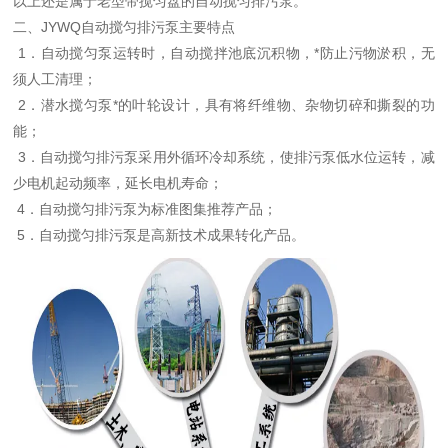
以上还是属于老型带搅匀盘的自动搅匀排污泵。
二、JYWQ自动搅匀排污泵主要特点
1．
自动搅匀泵
运转时，自动搅拌池底沉积物，*防止污物淤积，无
须人工清理；
2．
潜水搅匀泵
*的叶轮设计，具有将纤维物、杂物
切碎和撕裂的功
能；
3．
自动搅匀排污泵
采用外循环冷却系统，使排污泵低水位运转，减
少电机起动频率，延长电机寿命；
4．
自动搅匀排污泵
为标准图集推荐产品；
5．
自动搅匀排污泵
是高新技术成果转化产品。