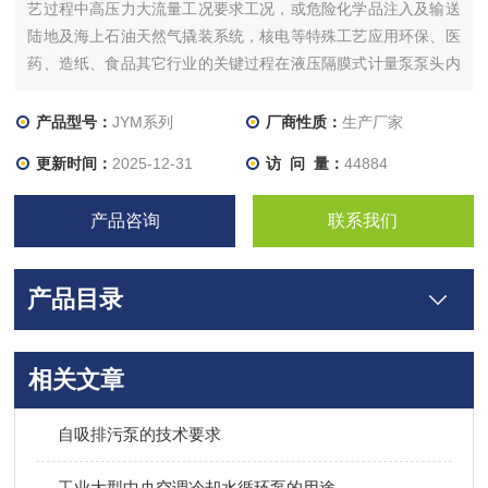
艺过程中高压力大流量工况要求工况，或危险化学品注入及输送
陆地及海上石油天然气撬装系统，核电等特殊工艺应用环保、医
药、造纸、食品其它行业的关键过程在液压隔膜式计量泵泵头内
无介质的状态下也可安全运行。
产品型号：
JYM系列
厂商性质：
生产厂家
更新时间：
2025-12-31
访 问 量：
44884
产品咨询
联系我们
产品目录
相关文章
自吸排污泵的技术要求
工业大型中央空调冷却水循环泵的用途