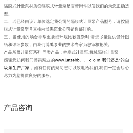
隔膜式计量泵
材质⑨
隔膜式计量泵
是否带附件以便我们的为您正确选
型。
二、若已经由设计单位选定我公司的
隔膜式计量泵
产品型号，请按
隔
膜式计量泵
型号直接向博禹泵业公司销售部订购。
三、当使用的场合非常重要或环境比较复杂时,请您尽量提供
设计图
纸和详细参数，由我们博禹泵业的技术专家为您审核把关。
产品所属计量泵系列 同类产品：柱塞式计量泵,机械隔膜计量泵
感谢您访问我们博禹泵业的
www.junzehb。。ｃｏｍ
我们还是*的
自
吸泵
生产厂家，
如有任何
的
疑问您可以致电给我们,我们一定会尽心
尽力为您提供良好的服务。
产品咨询