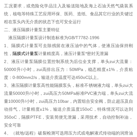
工况要求，或危险化学品注入及输送陆地及海上石油天然气撬装系
统，核电等特殊工艺应用环保、医药、造纸、食品其它行业的关键过
程在泵头内无介质的状态下也可安全运行
二、液压隔膜计量泵主要特征
液压隔膜计量泵设计制造标准为GB/T7782-1996
1、隔膜式计量泵可去除残留在液压油中的气体，使液压油保持刚
性，
隔膜式计量泵
计量精度高，液压计量泵*密封无泄漏
2、液压计量泵
隔膜位置控制系统为后位全支撑
，单头zui大流量：
50000
升
/
小时
，zui高排出压力：50MPa
，稳态精度
±
1%
，介质粘
度：0-800mm2/s
，输送介质温度可达450oC
以上
。
3、液压隔膜计量泵
高性能隔膜泵头
，标准不锈钢液力端
，单头zui大
流量50000
升
/
小时，zui高压力
50MPa
标准
PVC
液力端
，单头zui大流
量10000
升
/
小时，zui高压力
10bar
，内置组合安全阀，防止超压及自
动排气
，计量精度
±
1%
，输送介质温度150oC
，特殊情况可以达到
350oC
，隔膜PTFE
，安装简便无泄漏
，采用技术，自动控制补油，
安全可靠
4、
（
就地
/
远程
）
破裂检测可选用压力式或电解液式传动端的润滑油