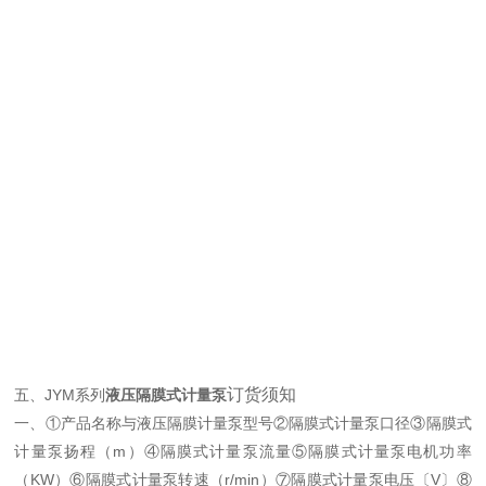
订货须知
五、
JYM系列
液压隔膜式计量泵
一、①产品名称与
液压隔膜计量泵
型号②
隔膜式计量泵
口径③
隔膜式
计量泵
扬程（m）④
隔膜式计量泵
流量⑤
隔膜式计量泵
电机功率
（KW）⑥
隔膜式计量泵
转速（r/min）⑦
隔膜式计量泵
电压〔V〕⑧