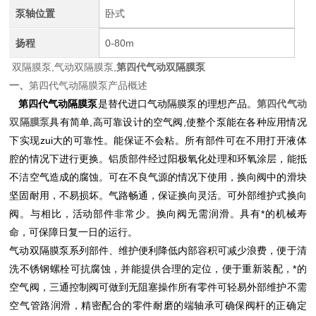
泵轴位置
卧式
扬程
0-80m
双隔膜泵,气动双隔膜泵,
第四代气动双隔膜泵
一、
第四代气动隔膜泵产品概述
第四代气动隔膜泵
是替代
进口
气动隔膜泵
的理想产品。
第四代气动
双隔膜泵
具有简单,高可靠设计的空气阀,使整个泵能在各种应用情况
下实现zui大的可靠性。能保证不会粘。所有部件可在不用打开液体
腔的情况下进行更换。铝质部件经过阳极氧化处理和环氧涂层，能抵
不洁空气造成的腐蚀。可在不良气源的情况下使用，换向阀中的滑块
坚固耐用，不易损坏。气路畅通，保证换向灵活。可外部维护式换向
阀。与
相比，活动部件非常少。换向阀无需润滑。具有*的机械寿
命，可保障日复一日的运行。
气动双隔膜泵
系列部件、维护便利降低内部容积可减少浪费，便于清
洗不锈钢螺栓可抗腐蚀，并能提供合理的定位，便于重新装配，*的
空气阀，三通控制阀可做到无阻塞操作所有零件可轻易外部维护不需
空气管路润滑，精密配合的零件耐磨的端轴承可确保阀杆的正确定