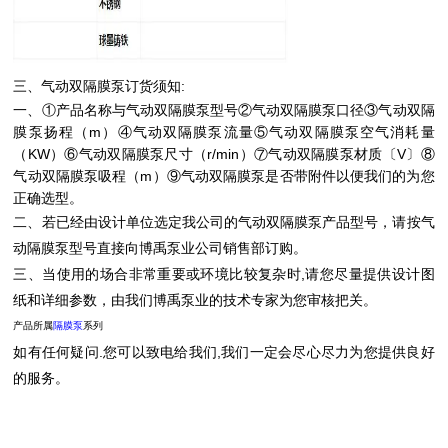
三、气动双隔膜泵
订货须知:
一、①产品名称与
气动双隔膜泵
型号②
气动双隔膜泵
口径③
气动双隔
膜泵
扬程（m）④
气动双隔膜泵
流量⑤
气动双隔膜泵
空气消耗量
（KW）⑥
气动双隔膜泵
尺寸（r/min）⑦
气动双隔膜泵
材质〔V〕⑧
气动双隔膜泵
吸程（m）⑨
气动双隔膜泵
是否带附件以便我们的为您
正确选型。
二、若已经由设计单位选定我公司的
气动双隔膜泵
产品型号，请按
气
动隔膜泵
型号直接向博禹泵业公司销售部订购。
三、当使用的场合非常重要或环境比较复杂时,请您尽量提供设计图
纸和详细参数，由我们
博禹泵业
的技术专家为您审核把关。
产品所属
隔膜泵
系列
如有任何疑问.您可以致电给我们,我们一定会尽心尽力为您提供良好
的服务。