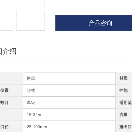
产品咨询
细介绍
牌
材质
博禹
轴位置
卧式
性能
轮数目
单级
适用范
程
15-32m
流量
入口径
25-100mm
排出口