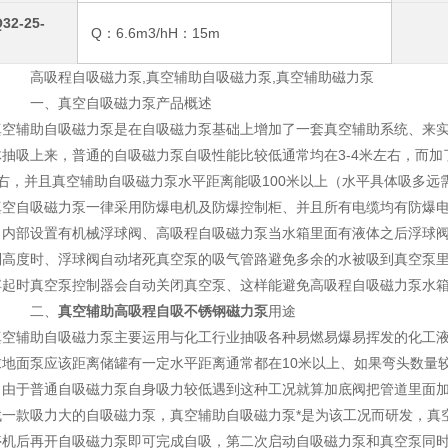
32-25-
Q：6.6m3/hH：15m
高吸程自吸磁力泵,真空辅助自吸磁力泵,真空辅助磁力泵
一、
真空自吸磁力泵产品概述
真空辅助自吸磁力泵是在自吸磁力泵基础上增加了一套真空辅助系统、来
体抽吸上来，普通的自吸磁力泵自吸性能比较低通常均在
3-4
米左右，而加
右，并且
真空辅助自吸磁力泵
水平距离能吸
100
米以上（水平具体吸多远
真空自吸磁力泵一律采用防爆电机及防爆控制柜、并且所有电缆均有防爆
、内部设置有机械浮球阀、
高吸程自吸磁力泵
当水箱里面有液体之后浮球
制高度时、浮球阀自动堵死真空泵的吸气管路避免多余的水被吸到真空泵
浮起时真空泵控制器会自动关闭真空泵、这样能避免
高吸程自吸磁力泵
水
二、
真空辅助高吸程自吸不锈钢磁力泵
用途
真空辅助自吸磁力泵主要运用与化工行业抽吸各种易燃易爆易挥发的化工
求地面泵应该距离储罐有一定水平距离通常都在
10
米以上、如果弯头数量
，由于普通自吸磁力泵自身吸力较低遇到这种工况就算加底阀把管道里面
找一款吸力大的自吸磁力泵，真空辅助自吸磁力泵*是为该工况而研发，真
停机后再开自吸磁力泵即可完成自吸，第二次启动自吸磁力泵和真空泵同