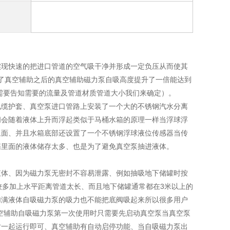
实现快速的把进口管道的空气吸干净并形成一定负压从而使其
了真空辅助之后
的真空辅助磁力泵
自吸高度提升了一倍能达到
需要告知需要的流量及管道材质管道大小我们来确定）。
电缆护套、真空泵进口管路上安装了一个大的不锈钢汽水分离
阀会随着液体上升而浮起类似于马桶水箱的原理一样当浮球浮
里面、并且水箱底部还设置了一个不锈钢浮球液位传感器当传
箱里面的液体储存太多、也是为了避免真空泵抽进液体。
液体、因为磁力泵无密封不容易泄露、例如抽吸地下储罐时按
较多加上水平距离管道太长、而且地下储罐通常都在
3
米以上的
加满液体自吸磁力泵的吸力也不能把底阀吸起来所以很多用户
空辅助自吸磁力泵第一次使用时只需要先启动真空泵当真空泵
时一起运行即可、真空辅助有自动启停功能、当自吸磁力泵出