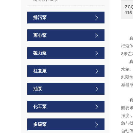
ZCQ
115
排污泵
离心泵
把液
磁力泵
8
米左
水箱
往复泵
到限
感器
油泵
化工泵
照要
深度
急与
多级泵
自动