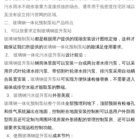
污水雨水不能依靠重力直接排放的场合。通常用于低密度住宅区域以
及没有设立排污管网的区域。
二、玻璃钢一体化预制泵站产品特点
1、可以按要求定制
玻璃钢提升泵站
玻璃钢预制泵站
都是根据用户提供的现场安装设计图纸定做，这样才
能保证我们所提供的
玻璃钢一体化预制泵站
的能满足使用要求。
2、
玻璃钢一体化污水提升泵站
设计前沿：
玻璃钢提升泵站
钢筒体里面可以安装一台或两台潜水排污泵，可以采
用开式叶轮潜水排污泵、带切割叶轮潜水排污泵、排污泵采用自动耦
合装置安装，
玻璃钢提升泵站
可实现方便快速检修替换，不需要进入
箱体或排空水箱才能取泵的弊端。
3、
玻璃钢污水提升泵站
外形美观：
玻璃钢一体化预制泵站整个筒体
全部预埋到地下，顶部预留有检修孔
和排气系统漏出在地面，控制柜在地面安装控制柜可以选用户外防雨
型而且还可定制与周围环境房屋外形搭配的管理控制泵房、还可以根
据要求实现远程控制功能。
4、使用
玻璃钢提升泵站
成本节约：