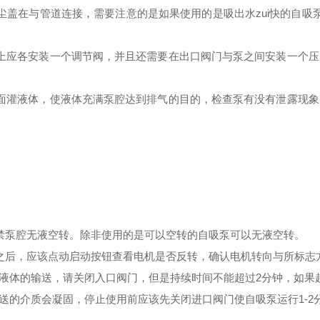
尘盖在与管道连接，需要注意的是如果使用的是
吸出水zui快的自吸
上应各安装一个调节阀，并且还需要在出口阀门与泵之间安装一个
面灌液体，使液体充满泵腔达到排气的目的，检查泵有没有泄露现
禁泵腔无液空转。除非使用的是
可以空转的自吸泵
可以无液空转。
之后，应该点动启动按钮查看电机是否反转，确认电机转向与所标志
止液体的输送，请关闭入口阀门，但是持续时间不能超过2分钟，如果
输送的介质会凝固，停止使用前应该先关闭进口阀门使自吸泵运行1-2