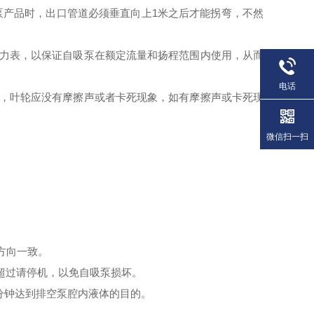
泵
产品时，出口管道必须垂直向上1米之后才能拐弯，不然
压力表，以保证自吸泵在额定流量和扬程范围内使用，从而
电话
象，叶轮应没有摩擦声或者卡死现象，如有摩擦声或卡死现
微信扫一扫
方向一致。
超过请停机，以免自吸泵损坏。
分钟达到排空泵腔内液体的目的。