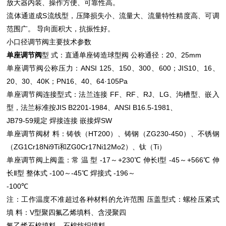
放大器内装、操作方便、可靠性高。
流体通道成S流线型，压降损失小、流量大、流量特性精度高、可调
范围广。 导向面积大，抗振性好。
小口径调节阀
主要技术参数
单座调节阀
型 式：直通单座铸造球型阀 公称通径：20、25mm
单座调节阀
公称压力：ANSI 125、150、300、600；JIS10、16、
20、30、40K；PN16、40、64·105Pa
单座调节阀
连接型式：法兰连接 FF、RF、RJ、LG、沟槽型、嵌入
型，法兰标准按JIS B2201-1984、ANSI B16.5-1981、
JB79-59规定 焊接连接 嵌接焊SW
单座调节阀
材 料：铸铁（HT200）、铸钢（ZG230-450）、不锈钢
（ZG1Cr18Ni9Ti和ZG0Cr17Ni12Mo2）、钛（Ti）
单座调节阀
上阀盖：常 温 型 -17～+230℃ 伸长Ⅰ型 -45～+566℃ 伸
长Ⅱ型 整体式 -100～-45℃ 焊接式 -196～
-100℃
注：工作温度不准超过各种材料的允许范围 压盖型式：螺栓压紧式
填 料：V型聚四氟乙烯填料、含浸聚四
氟乙烯石棉填料、石棉纺织填料