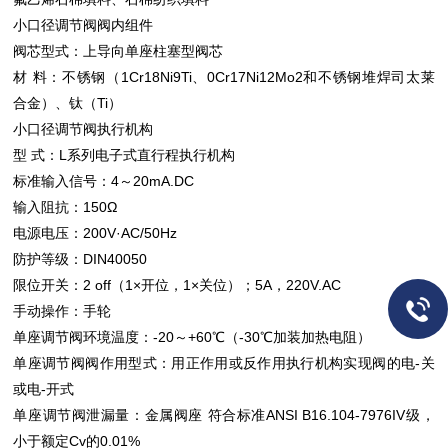
小口径调节阀
阀内组件
阀芯型式：上导向单座柱塞型阀芯
材 料：不锈钢（1Cr18Ni9Ti、0Cr17Ni12Mo2和不锈钢堆焊司太莱
合金）、钛（Ti）
小口径调节阀
执行机构
型 式：L系列电子式
直行程执行机构
标准输入信号：4～20mA.DC
输入阻抗：150Ω
电源电压：200V·AC/50Hz
防护等级：DIN40050
限位开关：2 off（1×开位，1×关位）；5A，220V.AC
手动操作：手轮
单座调节阀
环境温度：-20～+60℃（-30℃加装加热电阻）
单座调节阀
阀作用型式：用正作用或反作用执行机构实现阀的电-关
或电-开式
单座调节阀
泄漏量：金属阀座 符合标准ANSI B16.104-7976IV级，
小于额定Cv的0.01%