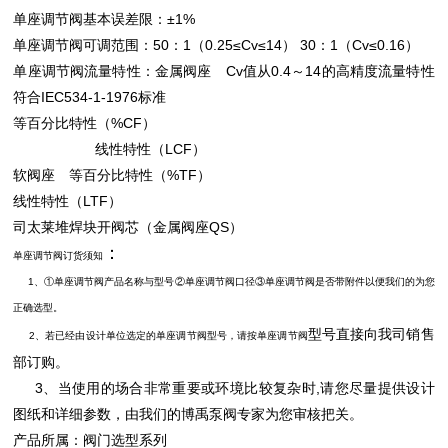
单座调节阀
基本误差限：±1%
单座调节阀
可调范围：50：1（0.25≤Cv≤14） 30：1（Cv≤0.16）
单座调节阀
流量特性：金属阀座 Cv值从0.4～14的高精度流量特性
符合IEC534-1-1976标准
等百分比特性（%CF）
线性特性（LCF）
软阀座 等百分比特性（%TF）
线性特性（LTF）
司太莱堆焊块开阀芯（金属阀座QS）
：
单座调节阀
订货须知
1、①
单座调节阀
产品名称与型号②
单座调节阀
口径③
单座调节阀
是否带附件以便我们的为您
正确选型。
型号直接向我司销售
2、若已经由设计单位选定的
单座调节阀
型号，请按
单座调节阀
部订购。
3、当使用的场合非常重要或环境比较复杂时,请您尽量提供设计
图纸和详细参数，由我们的博禹泵阀专家为您审核把关。
产品所属：
阀门选型
系列