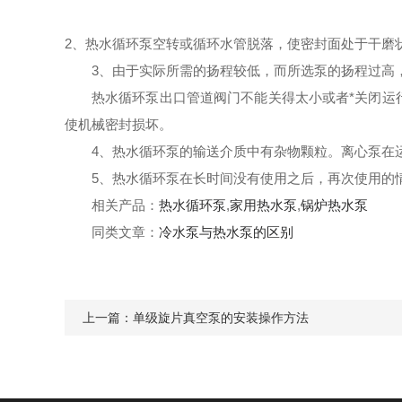
2、热水循环泵空转或循环水管脱落，使密封面处于干磨
3、由于实际所需的扬程较低，而所选泵的扬程过高
热水循环泵出口管道阀门不能关得太小或者*关闭运
使机械密封损坏。
4
、
热水循环泵
的输送介质中有杂物颗粒。离心泵在
5
、
热水循环泵
在长时间没有使用之后，再次使用的
相关产品：
热水循环泵
,
家用热水泵
,
锅炉热水泵
同类文章：
冷水泵与热水泵的区别
上一篇：
单级旋片真空泵的安装操作方法