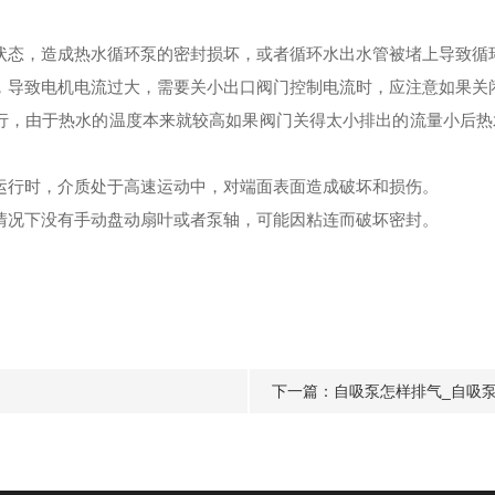
状态，造成热水循环泵的密封损坏，或者循环水出水管被堵上导致循
，导致电机电流过大，需要关小出口阀门控制电流时，应注意如果关
行，由于热水的温度本来就较高如果阀门关得太小排出的流量小后
运行时，介质处于高速运动中，对端面表面造成破坏和损伤。
情况下没有手动盘动扇叶或者泵轴，可能因粘连而破坏密封。
下一篇：
自吸泵怎样排气_自吸