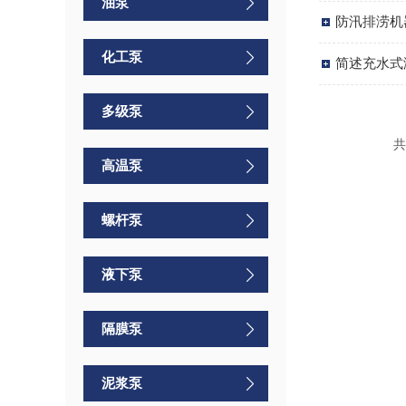
油泵
防汛排涝机
化工泵
简述充水式
多级泵
共
高温泵
螺杆泵
液下泵
隔膜泵
泥浆泵