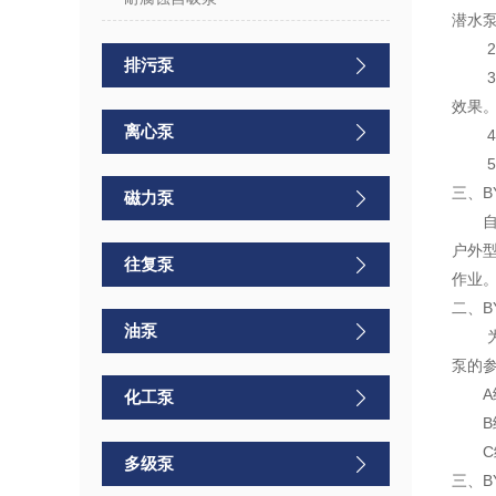
潜水
2
排污泵
效果
离心泵
4
5
三、B
磁力泵
自吸
户外
往复泵
作业
二、B
油泵
泵的
A
化工泵
B
C
多级泵
三、B