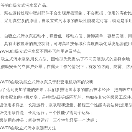
泵等的自吸立式污水泵产品。
、泵在运转过程中密封部件不会出现摩擦现象，不会麿损，使用的寿命比
3
、采用真空泵的原理，自吸立式污水泵的自吸性能稳定可靠，特别是采
。
、自吸立式污水泵振动小，噪音低，移动方便，拆卸简单、容易安装，用
、具有比较显著的自控功能，可与高科技领域和高度自动化系统配套使用
YWFB自吸立式污水泵不同外形的用途及特点
立式污水泵采用长方型、圆锥型为您提供了不同安装形式的选择余地；
型借助安全的立体户外罩，在露天工作的情况下，有效的防雨、防雾、防
。
YWFB
自吸功能立式污水泵
关于配套电机功率的说明
为了达到更加节能的效果，我们参照德国水泵的前沿技术经验，把自吸立
参数表配套的电机功率，是根据
A
级等级匹配的。您如在其它等级级工况使
级使用条件是：长期运行，泵吸程和流量、扬程三个性能均要达标
(
选定
级使用条件是：长期运行，三个性能仅需两个达标；
级使用条件是：间歇性运行，三个性能只要一个达标；
YWFB自吸立式污水泵选型方法