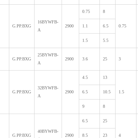
0.75
8
16BYWFB-
G.PP.BXG
2900
1.1
6.5
0.75
A
1.5
5.5
25BYWFB-
G.PP.BXG
2900
3.6
25
3
A
4.5
13
32BYWFB-
G.PP.BXG
2900
6.5
10.5
1.5
A
9
8
6.5
25
40BYWFB-
G.PP.BXG
2900
8.5
23
4