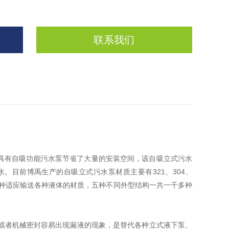
联系我们
具有自吸功能污水泵节省了大量的安装空间，该自吸立式污水
水。目前博禹生产的自吸立式污水泵材质主要有
321
、
304
、
种适应输送各种液体的材质，五种不同外型结构一共一千多种
或者机械密封容易出现漏液的现象，是替代各种立式液下泵、