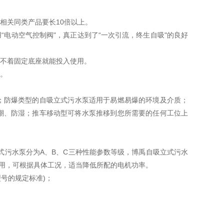
相关同类产品要长
10
倍以上。
用
“
电动空气控制阀
"
，真正达到了
“
一次引流，终生自吸
"
的良好
不着固定底座就能投入使用。
。
防爆类型的自吸立式污水泵适用于易燃易爆的环境及介质；
潮、防湿；推车移动型可将水泵推移到您所需要的任何工位上
式污水泵分为
A
、
B
、
C
三种性能参数等级，博禹自吸立式污水
用，可根据具体工况，适当降低所配的电机功率。
型号的规定标准
)
；