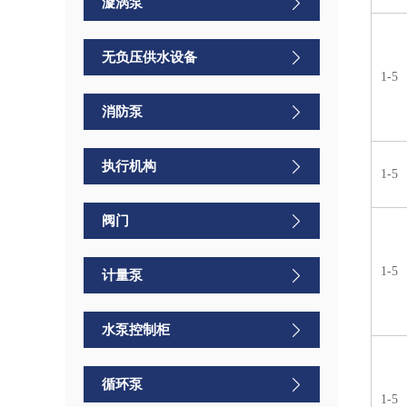
漩涡泵
无负压供水设备
1-5
消防泵
执行机构
1-5
阀门
1-5
计量泵
水泵控制柜
循环泵
1-5