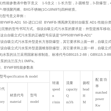
1)
性能参数表中数字意义
1-5
含义：
1-
长方型，
2-
圆锥型，
3-
防爆型，
P-
增强聚丙烯、
BXG
不锈钢
(1Cr18Ni9Ti)
四种材质。
2)
型号意义举例：
0BYWFB-AD1 50-
进口口径
BYWFB-
博禹牌无密封自吸泵
AD1-
性能分
)
完整的型号书写方式。假设自吸立式污水泵的要求是：外型是推车移动
。这台自吸立式污水泵的正确型号应该是
“5PP50BYWFB-AD1"
自吸立式污水泵外型是长方形防爆型，其它要求和上面一样，自吸立式
自吸立式污水泵外型是圆锥形防爆型，其它要求和上面一样，自吸立式
4)
水泵的法兰采用国家标准制造。标准代号
GB9115.2-88
；
GB9115.3-8
水泵的法兰压力
1.0MPa
。
四、
BYWFB
性能参数表
specification & model
配套功
转速
流量
扬程
率
别代
speed
capacity
head
matched
材质代号
型号
n
Q
H
power
gory
material
model
r/min
m3/h
M
Kw