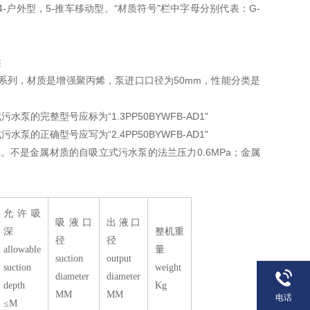
4-
户外型，
5-
推车移动型。
“
材质符号
"
栏中字母分别代表：
G-
类
系列，材质是增强聚丙烯，泵进口口径为
50mm
，性能分类是
污水泵的完整型号应标为
“1.3PP50BYWFB-AD1"
污水泵的正确型号应写为
“2.4PP50BYWFB-AD1"
8
。不是金属材质的自吸立式污水泵的法兰压力
0.6MPa
；金属
允许吸
吸液口
出液口
深
整机重
径
径
allowable
量
suction
output
suction
weight
diameter
diameter
depth
Kg
MM
MM
电话
≤M