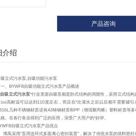
产品咨询
细介绍
自吸立式污水泵,自吸功能污水泵
一、BYWFB
自吸功能立式污水泵
产品概述
自吸立式污水泵
*行业里面自吸泵都是卧式结构的局限性，采用立式结构
zui高耐温可以达到
110
度左右，而且在*次灌水之后以后都不需要罐引
316L
几种不锈钢材质还有
A3
铸钢材质和
PP
（增强聚丙烯）塑料材质等多
规格。在各行各业得到广泛的应用，深受广大用户的*好评。
BYWFB自吸立式污水泵产品优点
、博禹采用
“
泵用连环式多面离心密封装置
"
，解决了传统水泵的填料密封