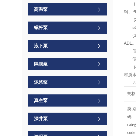
(
高温泵
钢、
P
(
螺杆泵
5
(3
AD1
液下泵
假设
假设
隔膜泵
(
材质
泥浆泵
规格型号
真空泵
类
码
深井泵
cate
code