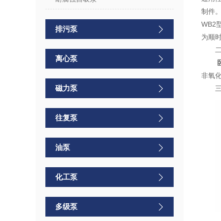
制件
WB2
排污泵
为顺
离心泵
非氧
磁力泵
往复泵
油泵
化工泵
多级泵