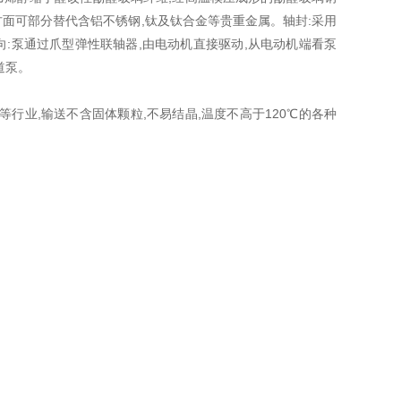
面可部分替代含铝不锈钢,钛及钛合金等贵重金属。轴封:采用
向:泵通过爪型弹性联轴器,由电动机直接驱动,从电动机端看泵
道泵。
行业,输送不含固体颗粒,不易结晶,温度不高于120℃的各种