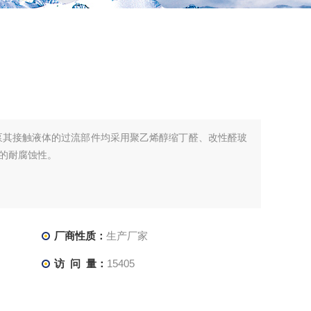
泵其接触液体的过流部件均采用聚乙烯醇缩丁醛、改性醛玻
的耐腐蚀性。
厂商性质：
生产厂家
访 问 量：
15405