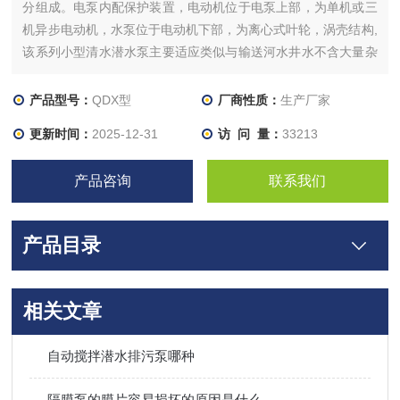
分组成。电泵内配保护装置，电动机位于电泵上部，为单机或三
机异步电动机，水泵位于电动机下部，为离心式叶轮，涡壳结构,
该系列小型清水潜水泵主要适应类似与输送河水井水不含大量杂
质的液体。
产品型号：
QDX型
厂商性质：
生产厂家
更新时间：
2025-12-31
访 问 量：
33213
产品咨询
联系我们
产品目录
相关文章
自动搅拌潜水排污泵哪种
隔膜泵的膜片容易损坏的原因是什么