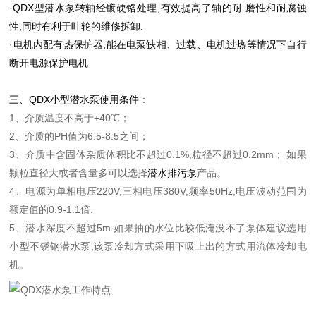
·
QDX型潜水泵
转轴经镀硬铬处理,有效提高了轴的耐 磨性和耐腐蚀
性,同时有利于叶轮的维修拆卸.
·电机内配有热保护器,能在电泵缺相、过载、电机过热等情况下自行
断开电源保护电机.
三、QDX小型潜水泵
使用条
件
：
1、介质温度不高于+40℃；
2、介质的PH值为6.5-8.5之间；
3、介质中含固体杂质体积比不超过0.1%,粒径不超过0.2mm； 如果
颗粒直径大或者含量多可以选择
潜水排污泵
产品。
4、电源为单相电压220V,三相电压380V,频率50Hz,电压波动范围为
额定值的0.9-1.1倍.
5、潜水深度不超过5m.如果抽的水位比较低淹没不了泵体建议选用
小型不锈钢潜水泵,该泵冷却方式采用下吸上出的方式用流体冷却电
机。