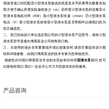
现场管道口径匹配③
小型潜水泵输送的高度及水平距离弯头数量告知
我方便于确认所需实际扬程多少
（m）④所需
小型潜水泵的
流量⑤
小
型潜水泵
电机功率（KW）⑥
小型潜水泵
转速（r/min）⑦
小型潜水泵
电压〔V〕⑧
小型潜水泵
材质⑨
小型潜水泵
是否带附件以便我们的为
您正确选型。
二、若已经由设计单位选定我公司的
小型潜水泵
产品型号，请按
小型
潜水泵
型号直接向博禹泵业公司销售部订购。
三、当使用的场合非常重要或环境比较复杂时,请您尽量提供设计图
纸和详细参数，由我们博禹泵业的技术专家为您审核把关
。
感谢您访问我们博禹泵业专业的水泵如有任何
小型潜水泵
疑问.您可
以致电给我们,我们一定会尽心尽力为您提供良好的服务。
产品咨询