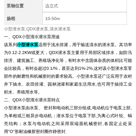
泵轴位置
边立式
扬程
10-50m
小型潜水泵,QDX潜水泵,清水潜水泵
一、QDX
小型清水潜水泵
用途
该系列
小型潜水泵
适用于浅水排灌，用于输送清水的潜水泵。其功率
为0.12-2.2KW或更大，QDX潜水泵主要用于局部区域排水，如防汛
排涝、建筑施工、养殖场净化等，有时水中含固体杂质的体积比可能
会比较高，有时会超过0.1/%，甚至达到1%-2%,这对该小型潜水泵零
部件的耐磨性和机械密封的要求较高。小型潜水泵还
广泛应用于农村
井下抽水、农田排灌、园林浇灌和家庭生活用水,也可用于抽排工业
积水、养殖用水等。
二、QDX
小型清水潜水泵
特点
小型潜水泵
由水泵、 密封和电动机三部分组成,电动机位于电泵上部,
为单相或三相异步电动机；
潜水泵
位于电泵下部,为离心式叶轮、蜗
壳结构；水泵与电动机之间采用双端面机械密封,各固定止处采
用"O"形耐油橡胶密封圈作静密封.