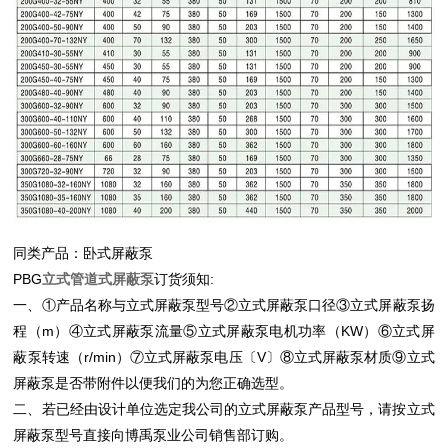
同类产品：
卧式屏蔽泵
PBG
立式管道式屏蔽泵
订货须知:
一、①产品名称与
立式屏蔽泵
型号②
立式屏蔽泵
口径③
立式屏蔽泵
扬
程（m）④
立式屏蔽泵
流量⑤
立式屏蔽泵
电机功率（KW）⑥
立式屏
蔽泵
转速（r/min）⑦
立式屏蔽泵
电压〔V〕⑧
立式屏蔽泵
材质⑨
立式
屏蔽泵
是否带附件以便我们的为您正确选型。
二、若已经由设计单位选定我公司的
立式屏蔽泵
产品型号，请按
立式
屏蔽泵
型号直接向博禹泵业公司销售部订购。