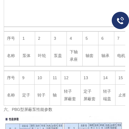
序号
1
2
3
4
5
6
7
下轴
名称
泵体
叶轮
泵盖
轴套
轴承
电机
承座
序号
9
10
11
12
13
14
15
转子
定子
转子
名称
定子
转子
轴
止推
屏蔽套
屏蔽套
端盖
六、PBG型屏蔽泵性能参数