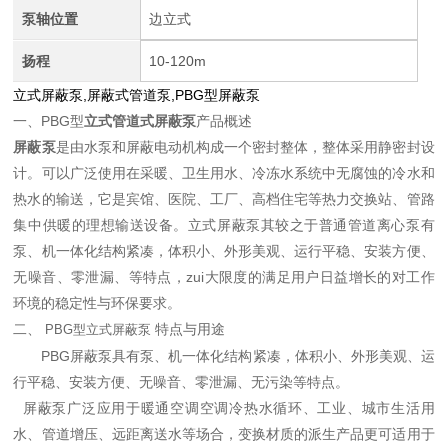
泵轴位置
边立式
扬程
10-120m
立式屏蔽泵,屏蔽式管道泵,PBG型屏蔽泵
一、PBG型
立式管道式屏蔽泵
产品概述
屏蔽泵
是由水泵和屏蔽电动机构成一个密封整体，整体采用静密封设
计。可以广泛使用在采暖、卫生用水、冷冻水系统中无腐蚀的冷水和
热水的输送，它是宾馆、医院、工厂、高档住宅等热力交换站、管路
集中供暖的理想输送设备。立式
屏蔽泵
其较之于普通管道离心泵有
泵、机一体化结构紧凑，体积小、外形美观、运行平稳、安装方便、
无噪音、零泄漏、等特点，zui大限度的满足用户日益增长的对工作
环境的稳定性与环保要求。
二、
特点与用途
PBG型
立式屏蔽泵
PBG屏蔽泵具有泵、机一体化结构紧凑，体积小、外形美观、运
行平稳、安装方便、无噪音、零泄漏、无污染等特点。
屏蔽泵广泛应用于暖通空调空调冷热水循环、工业、城市生活用
水、管道增压、远距离送水等场合，变换材质的派生产品更可适用于