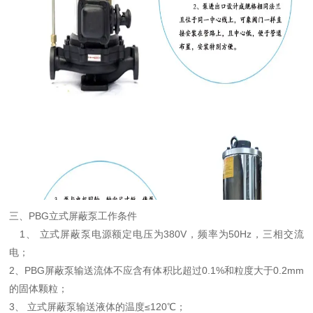
三、PBG立式屏蔽泵工作条件
1、 立式屏蔽泵电源额定电压为380V，频率为50Hz，三相交流
电；
2、PBG屏蔽泵输送流体不应含有体积比超过0.1%和粒度大于0.2mm
的固体颗粒；
3、 立式屏蔽泵输送液体的温度≤120℃；