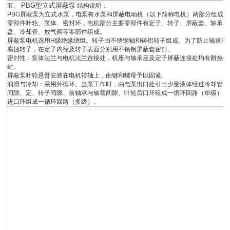
PBG型
立式屏蔽泵
五、
结构说明：
PBG屏蔽泵为立式水泵，电泵有水泵和屏蔽电动机（以下简称电机）两部分组成
零部件叶轮、泵体、密封环，电机部分主要零部件有定子、转子、屏蔽套、轴承座
盘、冷却管、放气阀等零部件组成。
屏蔽泵电机选用H级绝缘绕组。转子由不锈钢轴和铸铝转子组成。为了防止输送液
腐蚀转子，在定子内径及转子表面分别用不锈钢屏蔽套密封。
密封性：泵体法兰与电机法兰连接处，机座与轴承座及定子屏蔽连接处均有耐热O
封。
屏蔽泵叶轮悬臂安装在电机转轴上，由键和螺母予以固紧。
润滑与冷却：采用外循环。当泵工作时，由电泵出口处引出少量液体经过冷却管、
间隙、定、转子间隙、前轴承与轴颈间隙、叶轮后口环组成一循环回路（单级）、z
进口环组成一循环回路（多级）。