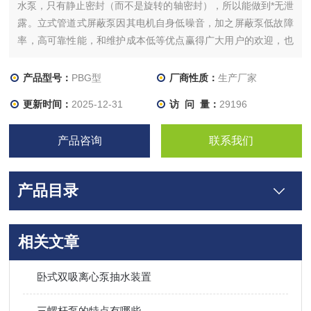
水泵，只有静止密封（而不是旋转的轴密封），所以能做到*无泄
露。立式管道式屏蔽泵因其电机自身低噪音，加之屏蔽泵低故障
率，高可靠性能，和维护成本低等优点赢得广大用户的欢迎，也
增强了对中国市场高品质水泵的需求.
产品型号：
PBG型
厂商性质：
生产厂家
更新时间：
2025-12-31
访 问 量：
29196
产品咨询
联系我们
产品目录
相关文章
卧式双吸离心泵抽水装置
三螺杆泵的特点有哪些