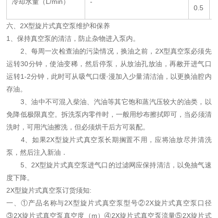
冷却水量（L/min）
-
-
0.5
六、2X型旋片式真空泵维护和保养
1、保持真空泵的清洁，防止杂物进入泵内。
2、每周一次检查油的污染情况，换油之前，2X型真空泵必须先
运转30分钟，使油变稀，然后停泵，从放油孔放油，再敝开进气口
运转1-2分钟，此时可从吸气口缓·漫加入少量清洁油，以更换油腔内
存油。
3、油中不可混入柴油、汽油等其它饱和蒸汽压较大的油类，以
免降低极限真空。拆洗泵内零件时，一般用纱布擦拭即可，当必须清
洗时，可用汽油擦洗，但必须烘干后方可装配。
4、如果2X型旋片式真空泵长期搁置不用，应将油放尽并清洗
泵，然后注入新油．
5、2X型旋片式真空泵进气口的过滤网应保持清洁，以免抽气速
度下降。
2X型旋片式真空泵订货须知:
一、①产品名称与2X型旋片式真空泵型号②2X旋片式真空泵口径
③2X旋片式真空泵真空度（m）④2X旋片式真空泵流量⑤2X旋片式