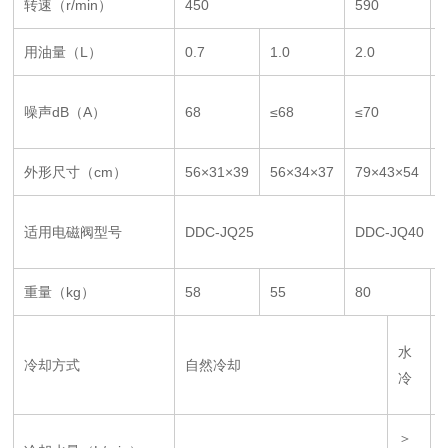
转速（r/min）
450
590
用油量（L）
0.7
1.0
2.0
噪声dB（A）
68
≤68
≤70
外形尺寸（cm）
56×31×39
56×34×37
79×43×54
适用电磁阀型号
DDC-JQ25
DDC-JQ40
重量（kg）
58
55
80
水
冷却方式
自然冷却
冷
＞