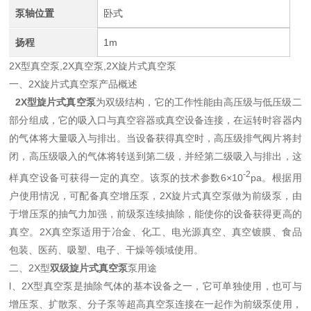
泵轴位置
卧式
扬程
1m
2X型真空泵,2X真空泵,2X旋片式真空泵
一、2X旋片式真空泵产品概述
2X型旋片式真空泵
为双级结构，它的工作性能由高压级与低压级二
部分组成，它的吸入口与真空容器或真空设备连接，在运转时容器内
的气体将大量吸入与排出。当设备获得真空时，高压级排气阀片将封
闭，高压级吸入的气体将转送到第二级，并经第二级吸入与排出，这
-2
样真空设备可获得一定的真空。该泵的技术参数6×10
pa。根据用
户使用情况，可配备真空增压泵，2X旋片式真空泵做为前级泵，由
于增压泵的抽气力加强，前级泵连续抽除，能使你的设备获得更高的
真空。2X真空泵适用于冶金、化工、电光源真空、真空镀膜、食品
包装、医药、吸塑、电子、干燥等领域使用。
二、2X型
双级旋片式真空泵
泵用途
l、2X型真空泵是抽除气体的基本设备之一，它可单独使用，也可与
增压泵、扩散泵、分子泵等超高真空泵连接在一起作为前级泵使用，