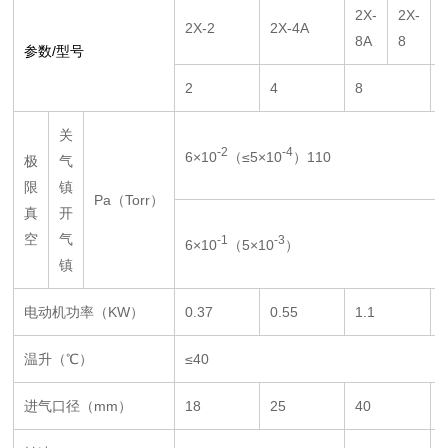
2X-
2X-
2X-2
2X-4A
8A
8
参数/型号
2
4
8
关
-2
-4
6×10
（≤5×10
）110
极
气
限
镇
Pa（Torr）
真
开
空
气
-1
-3
6×10
（5×10
）
镇
电动机功率（KW）
0.37
0.55
1.1
温升（℃）
≤40
进气口径（mm）
18
25
40