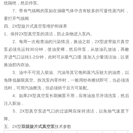
统隔绝，然后停泵。
7、带有气镇阀的泵如在抽吸气体中含有较多的可凝性蒸汽时，
要打开气镇阀
四、2X型旋片式真空泵维护和保养
1、保持2X型真空泵的清洁，防止杂物进入泵内。
2、每周一次检查油的污染情况，换油之前，2X型皮带旋片真空
泵必须先运转30分钟，使油变稀，然后停泵，从放油孔放油，再敝
开进气口运转1-2分钟，此时可从吸气口缓·漫加入少量清洁油，以更
换油腔内存油。
3、油中不可混入柴油、汽油等其它饱和蒸汽压较大的油类，以
免降低极限真空。拆洗泵内零件时，一般用纱布擦拭即可，当必须清
洗时，可用汽油擦洗，但必须烘干后方可装配。
4、如果2X型真空泵长期搁置不用，应将油放尽并清洗泵，然后
注入新油．
5、2X型真空泵进气口的过滤网应保持清洁，以免抽气速度下
降。
五、2X型
双级旋片式真空泵
技术参数