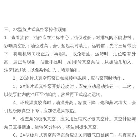
三、2X型旋片式真空泵操作须知
1、查看油位。油位应在油标中心，油位过低，对排气阀不能密封，
影响真空度；油位过高，会引起起动时喷油。运转前，先将三角带脱
下，将电机转向校正后，再起动，以免喷油。运转时，油位略有升
高，属正常现象。油量不足时，采用l号真空泵油，从加油孔加入。
油需经过滤，以免杂物进入，堵塞油孔。
2、2X旋片式真空泵泵口如装接电磁阀，应与泵同时动作．
3、2X旋片式真空泵开始起动时，应先点动起动按钮一、二次，
以使泵腔内的油压至油箱内，然后再正式起动运转。
4、环境温度较高时，油温升高，粘度下降，饱和蒸汽增大，会
引起极限真空下降，应加强通风散热。
5、检查泵的极限真空，应采用压缩式水银真空计。真空计应与
泵口直接接通，运转30分钟内，将达到极限真空。
6、2X型旋片式真空泵停泵前应先关闭吸气口处阀门，与真空系