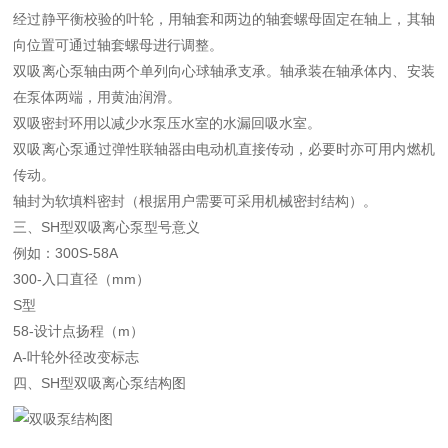
经过静平衡校验的叶轮，用轴套和两边的轴套螺母固定在轴上，其轴
向位置可通过轴套螺母进行调整。
双吸离心泵轴由两个单列向心球轴承支承。轴承装在轴承体内、安装
在泵体两端，用黄油润滑。
双吸密封环用以减少水泵压水室的水漏回吸水室。
双吸离心泵通过弹性联轴器由电动机直接传动，必要时亦可用内燃机
传动。
轴封为软填料密封（根据用户需要可采用机械密封结构）。
三、SH型双吸离心泵型号意义
例如：300S-58A
300-入口直径（mm）
S型
58-设计点扬程（m）
A-叶轮外径改变标志
四、SH型双吸离心泵结构图