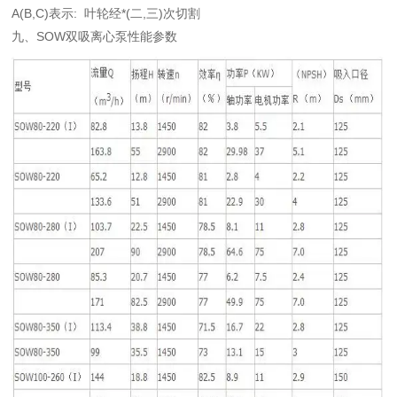
A(B,C)表示: 叶轮经*(二,三)次切割
九、SOW双吸离心泵性能参数