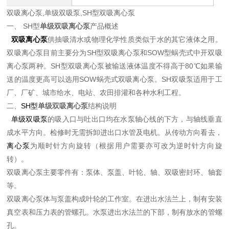
双吸离心泵,单级双吸泵,SH型双吸离心泵
一、 SH型
单级双吸离心泵
产品概述
双吸离心泵
供抽吸清水或物理化学性质类似于水的其它液体之用。
双吸离心泵目前主要分为SH型双吸离心泵和SOW型蜗壳式中开双吸
离心泵两种。SH型双吸离心泵被输送液体温度不得高于80℃如果输
送的温度更高可以选用SOW蜗壳式双吸离心泵。SH双吸泵适用于工
厂、厂矿、城市给水、电站、农田排灌和各种水利工程。
二、
SH型
单级双吸离心泵
结构说明
单级双吸泵
的吸入口与吐出口均在水泵轴心线的下方，与轴线垂直
成水平方向。检修时无需拆卸进出口水管及电机。从传动方向看去，
离心泵
为顺时针方向旋转（根据用户需要亦可改为逆时针方向旋
转）。
双吸离心泵主要零件有：泵体、泵盖、叶轮、轴、双吸密封环、轴套
等。
双吸离心泵体与泵盖构成叶轮的工作室。在进出水法兰上，制有安装
真空表和压力表的管螺孔。水泵进出水法兰的下部，制有放水的管螺
孔。