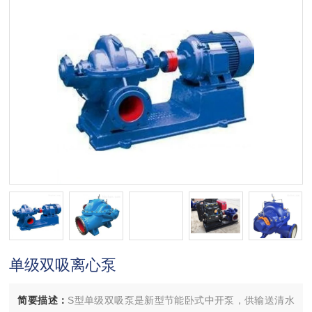
单级双吸离心泵
简要描述：
S型单级双吸泵是新型节能卧式中开泵，供输送清水