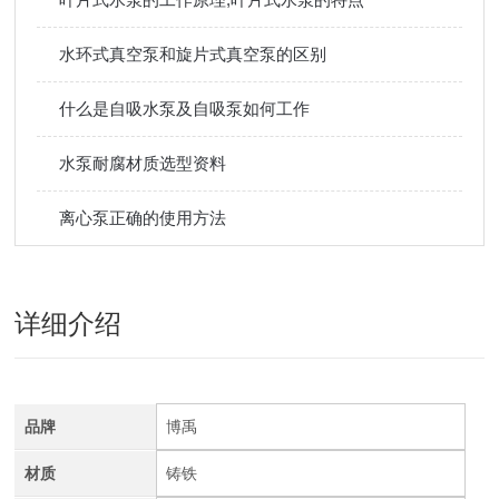
水环式真空泵和旋片式真空泵的区别
什么是自吸水泵及自吸泵如何工作
水泵耐腐材质选型资料
离心泵正确的使用方法
详细介绍
品牌
博禹
材质
铸铁