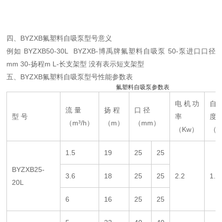
四、BYZXB
氟塑料自吸泵
型号意义
例如 BYZXB50-30L BYZXB-博禹牌氟塑料自吸泵 50-泵进口口径
mm 30-扬程m L-长支架型 没有表示短支架型
五、BYZXB
氟塑料自吸泵
型号性能参数表
氟塑料自吸泵参数表
电机功
自
流 量
扬 程
口 径
型 号
率
度
（m³/h）
（m）
（mm）
（Kw）
（
1.5
19
25
25
BYZXB25-
3.6
18
25
25
2.2
1.5
20L
6
16
25
25