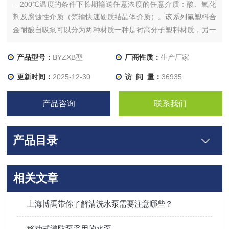
—200℃温度的条件下长期输送任意浓度的任意介质：酸、氧化
剂及腐蚀性介质（禁输快速硬质结晶体介质）。该系列氟塑料合
金耐酸自吸泵可以分为两种材质一种是衬高分子塑料材质，另一
种是衬氟塑料材质，高分子材质价格低如果腐蚀性不强选用该系
列材质即可。
产品型号：
BYZXB型
厂商性质：
生产厂家
更新时间：
2025-12-30
访 问 量：
36935
产品咨询
联系我们
产品目录
相关文章
上海博禹带你了解清洗水泵需要注意哪些？
移动式消防泵采用的水泵