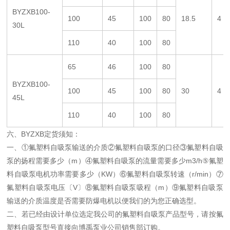
BYZXB100-
100
45
100
80
18.5
4
30L
110
40
100
80
65
46
100
80
BYZXB100-
100
45
100
80
30
4
45L
110
40
100
80
六、BYZXB
定货须知：
一、①
氟塑料自吸泵
输送的介质②
氟塑料自吸泵
的
口径③
氟塑料自吸
泵
的
扬程需要多少（m）④
氟塑料自吸泵
的
流量需要多少m3/h⑤
氟塑
料自吸泵
电机功率需要多少（KW）⑥
氟塑料自吸泵
转速（r/min）⑦
氟塑料自吸泵
电压〔V〕⑧
氟塑料自吸泵
吸程（m）⑨
氟塑料自吸泵
输送的介质温度
是否需要防爆电机以便我们的为您正确选型。
二、若已经由设计单位选定我公司的
氟塑料自吸泵
产品型号，请按
氟
塑料自吸泵
型号直接向博禹泵业公司销售部订购。