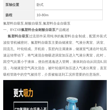
泵轴位置
卧式
扬程
10-80m
氟塑料自吸泵,耐酸自吸泵,氟塑料合金自吸泵
一、BYZXB
氟塑料合金耐酸自吸泵
产品概述
氟塑料自吸泵
过流部件采用纯净的氟塑料合金制成，配置外装式
波纹管机械密封。氟塑料自吸泵主要由储液室、气液分离室、涡室、
回流孔、叶轮组成。开机前，泵腔内注满液体，储液室气液在叶轮高
速运转带动下，将气液混合物吸进涡室加压进入气液分离室，此时，
因空气比重小于液体，便自然逃逸进入管网，液体则自动从回流fL回
流，与储液室空气再次混合，被叶轮循环加压进入气液分离室，直至
吸程管路中的空气被排尽，介质被输送到工况所需要的任意场所。