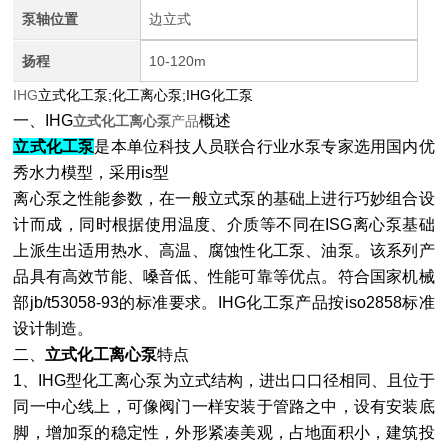
泵轴位置
边立式
扬程
10-120m
IHG
立式化工泵;化工离心泵;IHG化工泵
一、IHG
概述
立式化工离心泵
产品
立式化工泵
是本单位科技人员联合行业水泵专家选用国内优
秀水力模型，采用is型
离心泵之性能参数，在一般立式泵的基础上进行巧妙组合设
计而成，同时根据使用温度、介质等不同在
ISG离心泵
基础
上派生出适用热水、高温、腐蚀性化工泵、油泵。该系列产
品具有高效节能、嗓音低、性能可靠等优点。符合国家机械
部jb/t53058-93的标准要求。
IHG化工泵
产品按iso2858标准
设计制造。
二、
立式化工离心泵
特点
1、IHG型
化工离心泵
为立式结构，进出口口径相同、且位于
同一中心线上，可像阀门一样安装于管路之中，设有安装底
脚，增加泵的稳定性，外形紧凑美观，占地面积小，建筑投