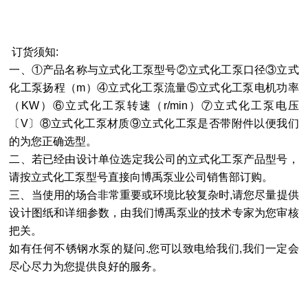
订货须知:
一、①产品名称与
立式化工泵
型号②
立式化工泵
口径③
立式
化工泵
扬程（m）④
立式化工泵
流量⑤
立式化工泵
电机功率
（KW）⑥
立式化工泵
转速（r/min）⑦
立式化工泵
电压
〔V〕⑧
立式化工泵
材质⑨
立式化工泵
是否带附件以便我们
的为您正确选型。
二、若已经由设计单位选定我公司的
立式化工泵
产品型号，
请按
立式化工泵
型号直接向博禹泵业公司销售部订购。
三、当使用的场合非常重要或环境比较复杂时,请您尽量提供
设计图纸和详细参数，由我们博禹泵业的技术专家为您审核
把关。
如有任何
不锈钢水泵
的疑问.您可以致电给我们,我们一定会
尽心尽力为您提供良好的服务。