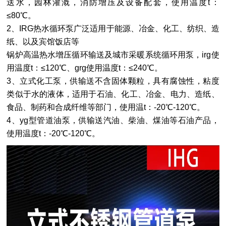
送水，园林灌溉，消防增压及设备配套，使用温度t：
≤80℃。
2、IRG
热水循环泵
广泛适用于能源、冶金、化工、纺织、造
纸、以及宾馆饭店等
锅炉高温热水增压循环输送及城市采暖系统循环用泵，irg使
用温度t：≤120℃、grg使用温度t：≤240℃。
3、
立式化工泵
，供输送不含固体颗粒，具有腐蚀性，粘度
类似于水的液体，适用于石油、化工、冶金、电力、造纸、
食品、制药和合成纤维等部门，使用温t：-20℃-120℃。
4、yg型
管道油泵
，供输送汽油、柴油、煤油等石油产品，
使用温度t：-20℃-120℃。