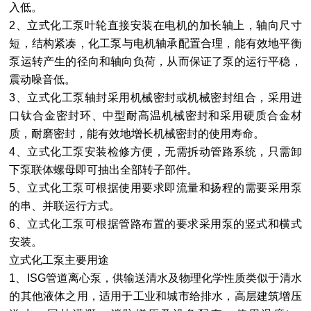
入低。
2、
立式化工泵
叶轮直接安装在电机的加长轴上，轴向尺寸
短，结构紧凑，
化工泵
与电机轴承配置合理，能有效地平衡
泵运转产生的径向和轴向负荷，从而保证了泵的运行平稳，
震动噪音低。
3、
立式化工泵
轴封采用机械密封或机械密封组合，采用进
口钛合金密封环、中型耐高温机械密封和采用硬质合金材
质，耐磨密封，能有效地增长机械密封的使用寿命。
4、
立式化工泵
安装检修方便，无需拆动管路系统，只需卸
下泵联体螺母即可抽出全部转子部件。
5、
立式化工泵
可根据使用要求即流量和扬程的需要采用泵
的串、并联运行方式。
6、
立式化工泵
可根据管路布置的要求采用泵的竖式和横式
安装。
立式化工泵
主要用途
1、
ISG管道离心泵
，供输送清水及物理化学性质类似于清水
的其他液体之用，适用于工业和城市给排水，高层建筑增压