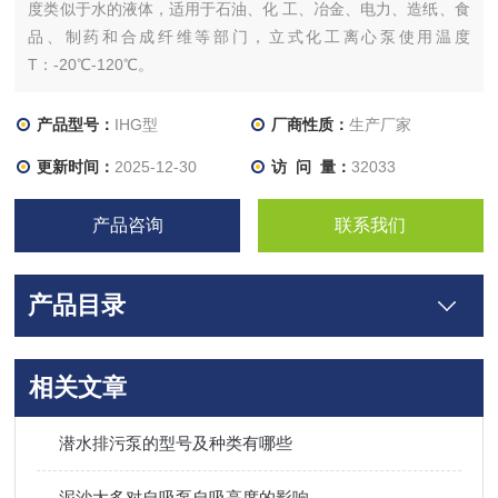
度类似于水的液体，适用于石油、化 工、冶金、电力、造纸、食
品、制药和合成纤维等部门，立式化工离心泵使用温度
T：-20℃-120℃。
产品型号：
IHG型
厂商性质：
生产厂家
更新时间：
2025-12-30
访 问 量：
32033
产品咨询
联系我们
产品目录
相关文章
潜水排污泵的型号及种类有哪些
泥沙太多对自吸泵自吸高度的影响