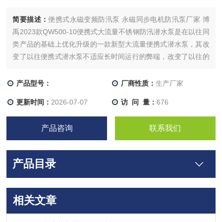
简要描述：
便携式永磁变频防汛泵 永磁同步电机防汛泵厂家 博
禹2023款QW500-10便携式大流量不锈钢防汛潜水泵是在以往同
类产品的基础上优化升级的一款新型大流量便携式潜水泵，其改
变了以往便携式潜水泵不适应长时间运行的弊端，改变了以往的
不足之处，大大延长了使用寿命，使其便携式潜水泵运用与管道
施工排水24小时不停机运行不容易损坏的优势。
产品型号：
厂商性质：
生产厂家
更新时间：
2026-07-07
访 问 量：
676
产品咨询
联系我们
产品目录
相关文章