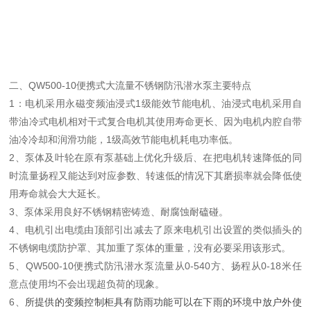
二、
QW500-10
便携式大流量不锈钢防汛潜水泵主要特点
1：电机采用永磁变频油浸式1级能效节能电机、油浸式电机采用自
带油冷式电机相对干式复合电机其使用寿命更长、因为电机内腔自带
油冷冷却和润滑功能，1级高效节能电机耗电功率低。
2、泵体及叶轮在原有泵基础上优化升级后、在把电机转速降低的同
时流量扬程又能达到对应参数、转速低的情况下其磨损率就会降低使
用寿命就会大大延长。
3、泵体采用良好不锈钢精密铸造、耐腐蚀耐磕碰。
4、电机引出电缆由顶部引出减去了原来电机引出设置的类似插头的
不锈钢电缆防护罩、其加重了泵体的重量，没有必要采用该形式。
5、
QW500-10
便携式
防汛潜水泵流量从0-540方、扬程从0-18米任
意点使用均不会出现超负荷的现象。
6、
所提供的变频控制柜具有防雨功能可以在下雨的环境中放户外使