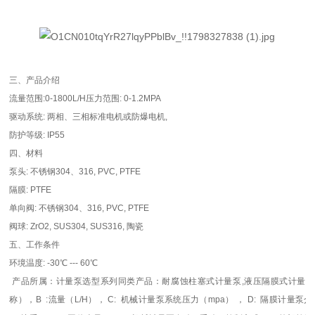
三、产品介绍
流量范围
:0-1800L/H
压力范围
: 0-1.2MPA
驱动系统
:
两相、三相标准电机或防爆电机
,
防护等级
: IP55
四、
材料
泵头: 不锈钢304、316, PVC, PTFE
隔膜: PTFE
单向阀: 不锈钢304、316, PVC, PTFE
阀球: ZrO2, SUS304, SUS316, 陶瓷
五、
工作条件
环境温度
: -30
℃
--- 60
℃
产品所属：计量泵选型系列同类产品：耐腐蚀柱塞式计量泵,液压隔膜式计量泵
称），B
:流量（L/H）， C:
机械计量泵
系统压力（mpa） ， D:
隔膜计量泵
介