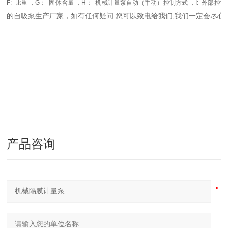
F:
比重 ，G：
固体含量 ，H：
机械计量泵
自动（手动）控制方式 ，I:
外部控制
的
自吸泵
生产厂家，
如有任何疑问.您可以致电给我们,我们一定会尽
产品咨询