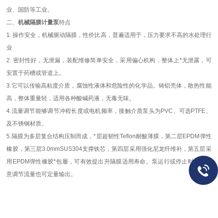
业、国防等工业。
二、
机械隔膜计量泵
特点
1.
操作安全，机械驱动隔膜，性价比高，普遍适用于，压力要求不高的水处理行
业
2.
密封性好，无泄漏，装配维修简单安全，采用偏心机构．整体上*无泄露，可
安置于药槽或管道上。
3.
它可以传输高粘度介质，腐蚀性液体和危险性的化学品。铸铝壳体，散热性能
高，整体重量轻，适用各种酸碱药液，无毒无味。
4.
流量调节能够调节冲程长度或电机频率，接触介质泵头为PVC、可选PTFE、
及不锈钢材质。
5.
隔膜为多层复合结构压制而成，*层超韧性
Teflon
耐酸薄膜，第二层
EPDM
弹性
橡胶，第三层
3.0mmSUS304
支撑铁芯，第四层采用强化尼龙纤维补，第五层采
用
EPDM
弹性橡胶*包履，可有效提出升隔膜适用寿命。泵运行或停止时也可任
意调节流量也可定量输出。