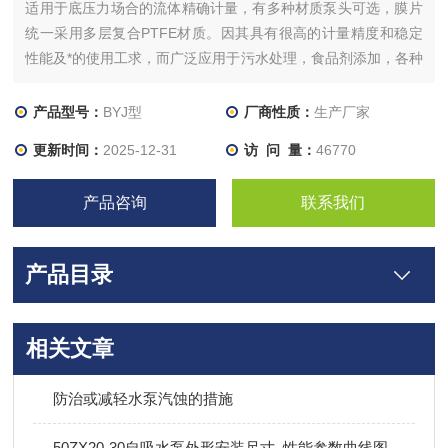
适用于底压力场合的流体精确计量，有多种材质泵头可选，膜片
统一采用多层复合PTFE材质。因其具有很高的计量精度和稳定
性能及*的使用工求，而广泛应用于污水处理，食品剂添加，各种
特殊介质的输送。
产品型号：
BYJ型
厂商性质：
生产厂家
更新时间：
2025-12-31
访 问 量：
46770
产品咨询
联系我们
产品目录
相关文章
防治或减轻水泵汽蚀的措施
50ZX20-30自吸水泵外形安装尺寸_性能参数曲线图_价格