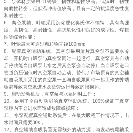
5、
泵体材质采用
HT铸铁，
韧性和塑性较高。低温时，韧性
向脆性转变，但低温冲击值较高，且有一定的抗温度急性变
和耐蚀性
；
6、
离心泵轴、叶轮采用沉淀硬化奥氏体不锈钢，
具有高强
度、高韧性、高耐蚀性、高抗氧化性和良好的成型性、焊接
性等综合性能；
7、
叶轮最大可通过颗粒物直径
100mm;
8、
配置真空辅助系统、真空泵采用旋片真空泵不需要水冷
却、开机时自吸泵与真空泵同时一起运行、真空泵具有自动
启停功能当自吸泵出水之后真空泵会自动停止当自吸泵进口
管道负压偏低时真空泵自动启动、替代了市场原有的真空辅
助自吸泵所采用的真空泵一直与自吸泵同时一起工作的弊端
容易导致真空泵进水及疲劳运行导致的损损坏。
9、
启动发动机后，真空泵与水泵同时工作；
10、
采用了全自动功能的真空辅助系统、
100%保证了真空
泵腔内不会进水而造成故障或损坏；
11、
水泵配置真空辅助系统后，在最大吸程工作情况下，出
水时间只需要
30s；
12、
真空辅助自吸装置无需额外的动力源，与发动机尾轴采