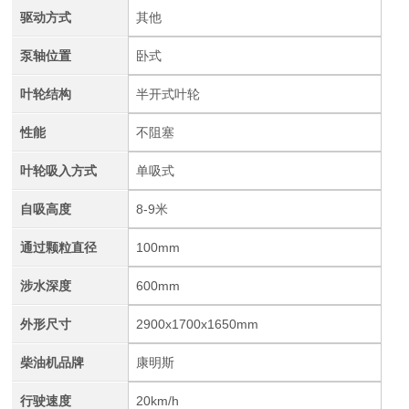
驱动方式
其他
泵轴位置
卧式
叶轮结构
半开式叶轮
性能
不阻塞
叶轮吸入方式
单吸式
自吸高度
8-9米
通过颗粒直径
100mm
涉水深度
600mm
外形尺寸
2900x1700x1650mm
柴油机品牌
康明斯
行驶速度
20km/h