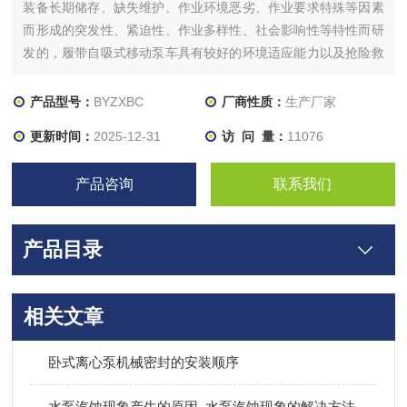
装备长期储存、缺失维护、作业环境恶劣、作业要求特殊等因素
而形成的突发性、紧迫性、作业多样性、社会影响性等特性而研
发的，履带自吸式移动泵车具有较好的环境适应能力以及抢险救
灾能力。改变了以往的自吸移动泵车依靠牵引装置移动的种种弊
端，依靠遥控器控制一人就能随意移动到任何复杂的工况环境。
产品型号：
BYZXBC
厂商性质：
生产厂家
更新时间：
2025-12-31
访 问 量：
11076
产品咨询
联系我们
产品目录
相关文章
卧式离心泵机械密封的安装顺序
水泵汽蚀现象产生的原因_水泵汽蚀现象的解决方法