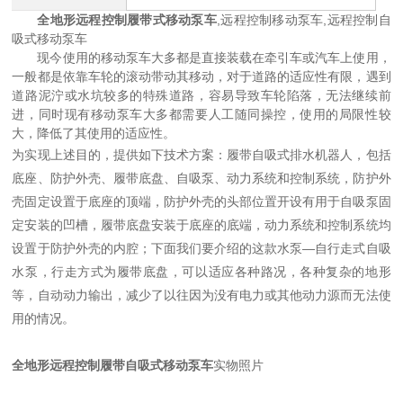
全地形远程控制履带式移动泵车
,远程控制移动泵车,远程控制自
吸式移动泵车
现今使用的移动泵车大多都是直接装载在牵引车或汽车上使用，
一般都是依靠车轮的滚动带动其移动，对于道路的适应性有限，遇到
道路泥泞或水坑较多的特殊道路，容易导致车轮陷落，无法继续前
进，同时现有移动泵车大多都需要人工随同操控，使用的局限性较
大，降低了其使用的适应性。
为实现上述目的，提供如下技术方案：
履带自吸式排水机器人
，包括
底座、防护外壳、履带底盘、自吸泵、动力系统和控制系统，防护外
壳固定设置于底座的顶端，防护外壳的头部位置开设有用于自吸泵固
定安装的凹槽，履带底盘安装于底座的底端，动力系统和控制系统均
设置于防护外壳的内腔；
下面我们要介绍的这款水泵
—
自行走式自吸
水泵，行走方式为履带底盘，可以适应各种路况，各种复杂的地形
等，自动动力输出，减少了以往因为没有电力或其他动力源而无法使
用的情况。
全地形远程控制履带自吸式移动泵车
实物照片