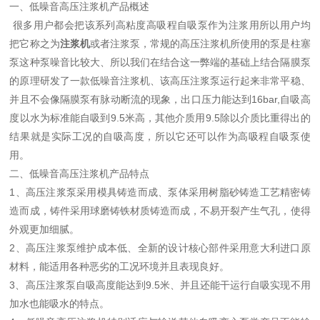
一、低噪音高压注浆机产品概述
很多用户都会把该系列高粘度高吸程自吸泵作为注浆用所以用户均
把它称之为
注浆机
或者注浆泵，常规的高压注浆机所使用的泵是柱塞
泵这种泵噪音比较大、所以我们在结合这一弊端的基础上结合隔膜泵
的原理研发了一款低噪音注浆机、该高压注浆泵运行起来非常平稳、
并且不会像隔膜泵有脉动断流的现象，出口压力能达到16bar,自吸高
度以水为标准能自吸到9.5米高，其他介质用9.5除以介质比重得出的
结果就是实际工况的自吸高度，所以它还可以作为高吸程自吸泵使
用。
二、低噪音高压注浆机产品特点
1、
高压
注浆泵
采用模具铸造而成、泵体采用树脂砂铸造工艺精密铸
造而成，铸件采用球磨铸铁材质铸造而成，不易开裂产生气孔，使得
外观更加细腻。
2、
高压
注浆泵
维护成本低、全新的设计核心部件采用意大利进口原
材料，能适用各种恶劣的工况环境并且表现良好。
3、
高压
注浆泵
自吸高度能达到9.5米、并且还能干运行自吸实现不用
加水也能吸水的特点。