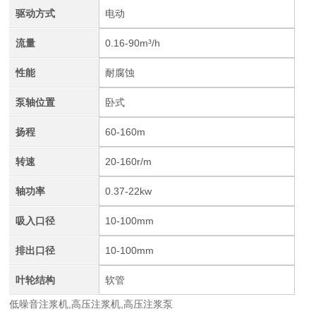
驱动方式
电动
流量
0.16-90m³/h
性能
耐腐蚀
泵轴位置
卧式
扬程
60-160m
转速
20-160r/m
轴功率
0.37-22kw
吸入口径
10-100mm
排出口径
10-100mm
叶轮结构
软管
低噪音注浆机,高压注浆机,高压注浆泵