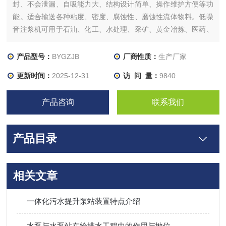
封、不会泄漏、自吸能力大、结构设计简单、操作维护方便等功
能。适合输送各种粘度、密度、腐蚀性、磨蚀性流体物料。低噪
音注浆机可用于石油、化工、水处理、采矿、黄金冶炼、医药、
造纸、陶瓷等行业。
产品型号：
BYGZJB
厂商性质：
生产厂家
更新时间：
2025-12-31
访 问 量：
9840
产品咨询
联系我们
产品目录
相关文章
一体化污水提升泵站装置特点介绍
水泵与水泵站在给排水工程中的作用与地位