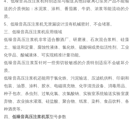
4、
低噪音高压注浆机
特别适应与输送其他自吸离心泵类产品不能输
送的介质例如：水泥浆、涂料、番茄酱、牛奶、浓浆等能流动的介
质。
5、
低噪音高压注浆机
无泄漏设计没有机械密封、不会堵塞。
三、低噪音高压注浆机
应用领域
低噪音高压注浆机
非常适合酿酒厂、研磨液、石灰混合浆料、硅藻
土、输送和定量、腐蚀性液体、氯化铁、硫酸铜或类似活性剂、工业
化学品、酸碱液体、可实现精准计量功能。
低噪音高压注浆泵针对一些剪切较敏感的介质特别适应不会破坏介
质。
低噪音高压注浆机还能用于氯化铁、污泥输送、压滤机供料、印刷和
包装、油墨、涂料、胶水、电磁填充物、化学清洗设备、消毒用品、
种子包衣、杀虫剂、过氧化氯、次氯酸钠、实验室系统输送实验室废
弃物、农业抽水灌溉、硅盐酸、聚合物、纸浆、染料、食品饮料、各
种酒类等。
四、
低噪音高压注浆机泵
型号参数