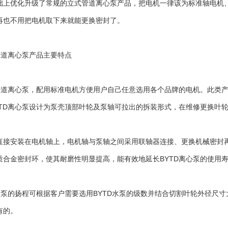
础上优化升级了常规的立式管道离心泵产品，把电机一律该为标准轴电机、
再也不用把电机取下来就能更换密封了。
道离心泵产品主要特点
道离心泵，配用标准电机方便用户自己任意选用各个品牌的电机。此类产
YTD离心泵设计为泵壳顶部叶轮及泵轴可拉出的拆装形式，在维修更换叶
安装在电机轴上，电机轴与泵轴之间采用联轴器连接、更换机械密封再
质合金密封环，使其耐磨性明显提高，能有效地延长BYTD离心泵的使用
泵的扬程可根据客户需要选用BYTD水泵的级数并结合切割叶轮外径尺寸
有的。