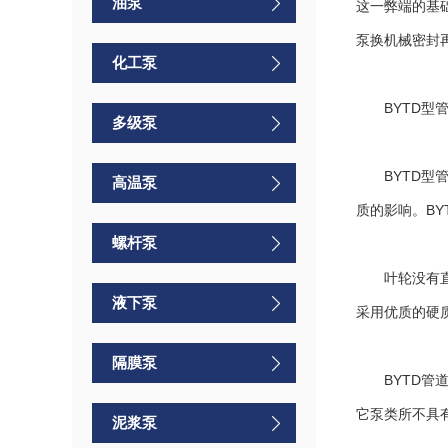
油泵
这一弊端的基
泵换机械密封
化工泵
BYTD型管
多级泵
BYTD型管
高温泵
质的影响。B
螺杆泵
叶轮没有直接
液下泵
采用优质的硬
隔膜泵
BYTD管道
它泵类所不具
泥浆泵