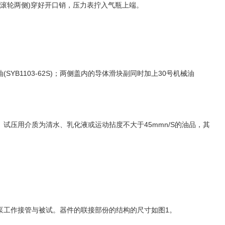
滚轮两侧)穿好开口销，压力表拧入气瓶上端。
B1103-62S)；两侧盖内的导体滑块副同时加上30号机械油
压用介质为清水、乳化液或运动拈度不大于45mmn/S的油品，其
工作接管与被试。器件的联接部份的结构的尺寸如图1。