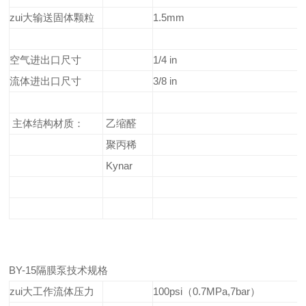
zui大输送固体颗粒
1.5mm
空气进出口尺寸
1/4 in
流体进出口尺寸
3/8 in
主体结构材质：
乙缩醛
聚丙稀
Kynar
BY-15隔膜泵技术规格
zui大工作流体压力
100psi（0.7MPa,7bar）