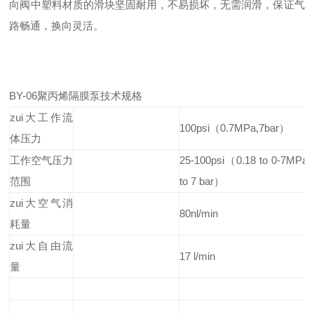
向阀中塑料材质的滑块坚固耐用，不易损坏，无需润滑，保证气
路畅通，换向灵活。
BY-06聚丙烯隔膜泵技术规格
zui大工作流
100psi（0.7MPa,7bar）
体压力
工作空气压力
25-100psi（0.18 to 0-7MPa,
范围
to 7 bar）
zui大空气消
80nl/min
耗量
zui大自由流
17 l/min
量