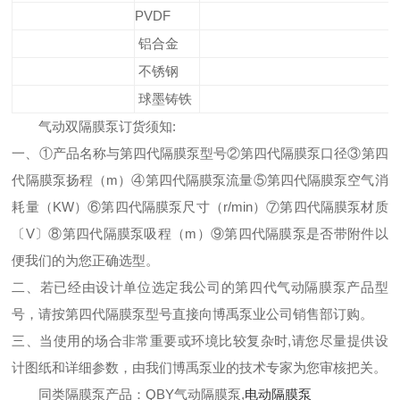
PVDF
铝合金
不锈钢
球墨铸铁
气动双隔膜泵
订货须知:
一
、①产品名称与
第四代隔膜泵
型号②
第四代隔膜泵
口径③
第四
代隔膜泵
扬程（m）④
第四代隔膜泵
流量⑤
第四代隔膜泵
空气消
耗量（KW）⑥
第四代隔膜泵
尺寸（r/min）⑦
第四代隔膜泵
材质
〔V〕⑧
第四代隔膜泵
吸程（m）⑨
第四代隔膜泵
是否带附件以
便我们的为您正确选型。
二、若已经由设计单位选定我公司的
第四代气动隔膜泵
产品型
号，请按
第四代隔膜泵
型号直接向博禹泵业公司销售部订购。
三、当使用的场合非常重要或环境比较复杂时,请您尽量提供设
计图纸和详细参数，由我们博禹泵业的技术专家为您审核把关。
同类隔膜泵产品：
QBY气动隔膜泵
,
电动隔膜泵