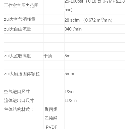
25-100psi（0.18 to 0-7MPa,1.8 t
工作空气压力范围
bar）
zui大空气消耗量
3
28 scfm （0.672 m
/min）
zui大自由流量
340 l/min
zui大虹吸高度
干抽
5m
zui大输送固体颗粒
5mm
空气进口尺寸
1/2in
流体进出口尺寸
11/2 in
主体结构材质：
聚丙烯
乙缩醛
PVDF