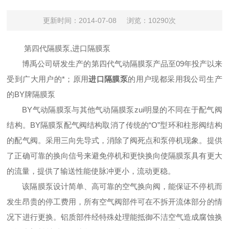
更新时间：2014-07-08
浏览：10290次
第四代隔膜泵,进口隔膜泵
博禹公司
研发生产的
第四代气动隔膜泵
产品至09年投产以来
受到广大用户的*；原用
进口隔膜泵
的用户现都采用我公司生产
的
BY牌隔膜泵
BY气动隔膜泵
与其他
气动隔膜泵
zui明显的不同在于配气阀
结构。
BY隔膜泵
配气阀结构取消了传统的“O”型环和柱形阀结构
的配气阀。采用三向先导式，消除了阀死点和泵停机现象。提供
了正确可靠的换向信号来避免停机和更快换向使
隔膜泵
具有更大
的流量，提供了输送性能使脉冲更小，流动更稳。
该
隔膜泵
设计简单、高可靠的空气换向阀，能保证不停机而
发生昂贵的停工费用，所有空气阀部件可在不拆开流体部分的情
况下进行更换。铝质部件经特殊处理能抵御不洁空气造成腐蚀换