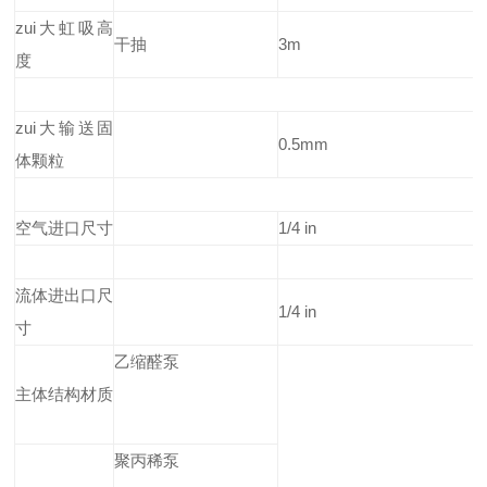
zui大虹吸高
干抽
3m
度
zui大输送固
0.5mm
体颗粒
空气进口尺寸
1/4 in
流体进出口尺
1/4 in
寸
乙缩醛泵
主体结构材质
聚丙稀泵