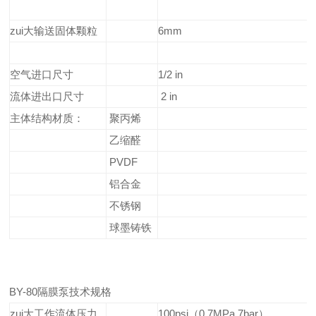
zui大输送固体颗粒
6mm
空气进口尺寸
1/2 in
流体进出口尺寸
2 in
主体结构材质：
聚丙烯
乙缩醛
PVDF
铝合金
不锈钢
球墨铸铁
BY-80隔膜泵技术规格
zui大工作流体压力
100psi（0.7MPa,7bar）