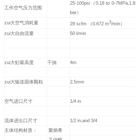
25-100psi（0.18 to 0-7MPa,1.8 t
工作空气压力范围
bar）
zui大空气消耗量
3
28 scfm （0.672 m
/min）
zui大自由流量
50 l/min
zui大虹吸高度
干抽
4m
zui大输送固体颗粒
2.5mm
空气进口尺寸
1/4 in
流体进出口尺寸
1/2 in.and 3/4
主体结构材质：
聚炳希
乙缩醛