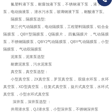
氟
塑料液下泵
，
耐腐蚀液下泵
，
不锈钢液下泵
，
液下污水
泵
，
电动抽液泵
，
潜水污水泵
，
玻璃钢液下泵
，
耐酸液下泵
。
隔膜泵
，
隔膜泵选型
:
第三代气动隔膜泵
，
电动隔膜泵
，
工程塑料隔膜泵
，
铝合金
隔膜泵
，
QBY型隔膜泵
，
Q隔膜片
，
四氟隔膜片
，
气动隔膜
泵
，
不锈钢隔膜泵
，
QBY2气动隔膜泵
，
QBY气动隔膜泵
，
小型
隔膜泵
，
气动双隔膜泵
泥浆泵
，
泥浆泵选型
耐
磨泥浆泵
，
污水泥浆泵
真空泵
，
真空泵选型
：
小型真空泵
，
2X真空泵
，
罗茨真空泵
，
双级水环泵
，
水环
真空泵
，
XD型真空泵
，
往复式真空泵
，
旋片式真空泵
，
水环式
真空泵
，
小型水环式真空泵
深井泵
，
深井泵选型
：
井
用潜水泵
，
QJ潜水泵
，
小型深井泵
，
不锈钢深井泵