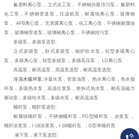
氟塑料离心泵
，
立式化工泵
，
不锈钢自吸排污泵
，
氟塑料
化工泵
，
不锈钢管道泵
，
压滤机泵
，
耐腐蚀离心泵
，
玻璃钢
泵
，
AFB离心泵
，
无泄露离心泵
，
化工离心泵
，
不锈钢耐腐蚀
泵
，
玻璃钢管道泵
，
玻璃钢离心泵
，
不锈钢排污泵
多级泵
，
多级泵选型
:
立
式多级泵
，
卧式多级泵
，
锅炉给水泵
，
轻型多级离心
泵
，
多级离心泵
，
轻型多级泵
，
多级高压泵
，
LG离心泵
高温泵
，
耐高温泵
，
高温泵选型
，
耐高温泵选型
:
冷冻水循环泵
,冷
凝
水泵
，
管道油泵
，
热水离心泵
，
热水循
环泵
，
多级热水泵
，
高温往复泵
，
便拆式热水泵
，
耐高温磁力
驱动泵
，
多级给水泵
，
多级水泵
，
耐高温油泵
螺杆泵
，
螺杆泵选型
:
耐
腐蚀螺杆泵
，
不锈钢螺杆泵
，
FG型螺杆泵
，
浓浆泵
，
螺杆浓浆泵
，
I-1B浓浆泵
，
I
-1B螺杆泵
，
G型单螺杆泵
液下泵
，
液下泵选型
: