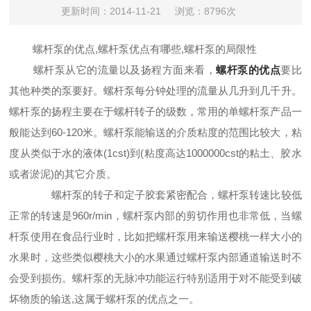
更新时间：2014-11-21
浏览：8796次
螺杆泵的优点,螺杆泵优点有哪些,螺杆泵的局限性
螺杆泵从它的流量以及扬程方面来看，
螺杆泵的优点
要比
其他种类的泵要好。螺杆泵每分钟处理的流量从几升到几千升。
螺杆泵的扬程主要在于螺杆转子的级数，常用的
单螺杆泵
产品一
般能达到60-120米。螺杆泵能输送的介质粘度的范围比较大，粘
度从类似于水的液体(1cst)到(粘度高达1000000cst的粘土、胶水
或者淤泥)的其它介质。
螺杆泵的转子和定子胶套紧密配合，螺杆泵转速比较低
正常的转速是960r/min，螺杆泵内部的剪切作用也非常低，当螺
杆泵使用在食品行业时，比如把螺杆泵用来输送樱桃一样大小的
水果时，这些类似樱桃大小的水果通过螺杆泵内部通道输送时不
会受到损伤。螺杆泵的无脉冲功能运行特别适用于对不能受到破
坏物质的输送,这属于
螺杆泵的优点之一。