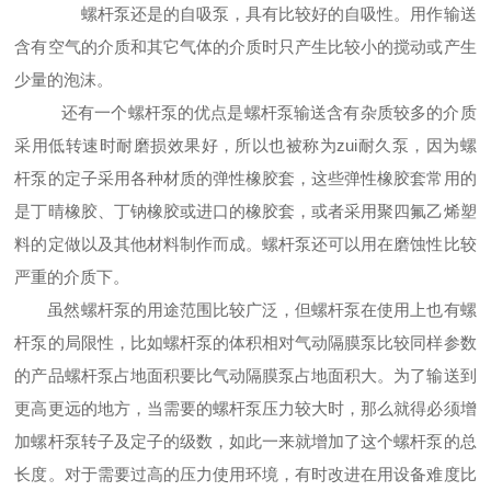
螺杆泵还是的
自吸泵
，具有比较好的自吸性。用作输送
含有空气的介质和其它气体的介质时只产生比较小的搅动或产生
少量的泡沫。
还有一个螺杆泵的优点
是螺杆泵输送含有杂质较多的介质
采用低转速时耐磨损效果好，所以也被称为zui耐久泵，因为螺
杆泵的定子采用各种材质的弹性橡胶套，这些弹性橡胶套常用的
是丁晴橡胶、丁钠橡胶或进口的橡胶套，或者采用聚四氟乙烯塑
料的定做以及其他材料制作而成。螺杆泵还可以用在磨蚀性比较
严重的介质下。
虽然螺杆泵的用途范围比较广泛，但螺杆泵在使用上也有螺
杆泵的局限性，比如螺杆泵的体积相对
气动隔膜泵
比较同样参数
的产品螺杆泵占地面积要比气动隔膜泵占地面积大。为了输送到
更高更远的地方，当需要的螺杆泵压力较大时，那么就得必须增
加螺杆泵转子及定子的级数，如此一来就增加了这个螺杆泵的总
长度。对于需要过高的压力使用环境，有时改进在用设备难度比