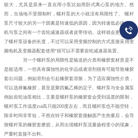
较大，尤其是原来一直在用小泵比如用
卧式离心泵
的地方。然
而，当场地不受限制时，螺杆泵的大小就没有局限性了。
螺杆
泵尺寸较大的另一个因素是转速低的原因，因为转速低必须在电
机与泵之间有一个齿轮减速器或者皮带传动。这样就会更加增加
了螺杆泵设备的长度，不过可以采用变频控制的方式直接采用变
频电机及变频器配套使用*就可以不需要齿轮减速器装置。
另一个螺杆泵的局限性是输送的介质和橡胶套材质是不
是能适用，一些具有腐蚀性的化学品或者溶剂很有可能导致橡胶
套出问题，例如溶剂会引起橡胶套溶胀，为了适应腐蚀性介质，
可以选择氟橡胶，甚至是聚四氟乙烯的定子。螺杆泵与全金属泵
例如齿轮油泵相比，主要是螺杆泵的橡胶套会受到温度的限制，
螺杆泵工作温度zui高只能200度左右，而且螺杆泵也不能空转，
除非时间非常短，不然在转子和橡胶套接触面产生热量后，会导
致螺杆泵的橡胶套磨损，从而出现螺杆泵流量扬程变小的现象，
严重时直接不出料。