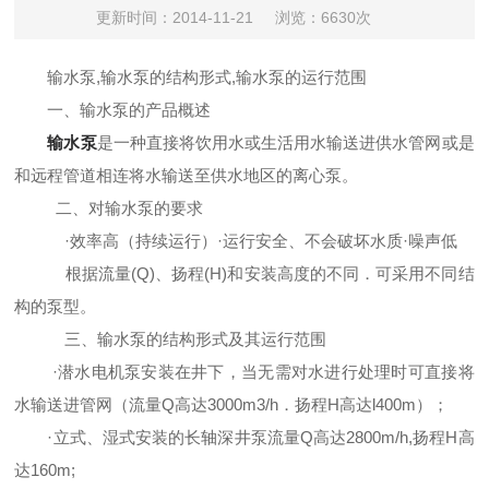
更新时间：2014-11-21
浏览：6630次
输水泵,输水泵的结构形式,输水泵的运行范围
一、输水泵的产品概述
输水泵
是一种直接将饮用水或生活用水输送进供水管网或是
和远程管道相连将
水输送至供水地区的离心泵。
二、对输水泵的要求
·效率高（持续运行）·运行安全、不会破坏水质·噪声低
根据流量
(Q)
、扬程
(H)
和安装高度的不同．可采用不同结
构的泵型。
三、输水泵的结构形式及其运行范围
·潜水电机泵安装在井下，当无需对水进行处理时可直接将
水输送进管网（流量
Q
高达
3000m3/h
．扬程
H
高达
l400m
）；
·立式、湿式安装的
长轴深井泵
流量
Q
高达
2800m/h,
扬程
H
高
达
160m;