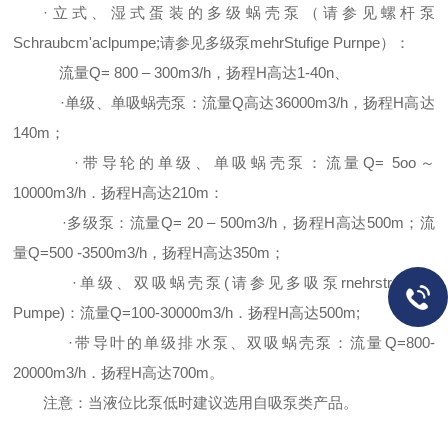
·立式、湿式蛋装的多级蜗壳泵（请参见
螺杆泵
Schraubcm'aclpumpe;
请参见
多级泵
mehrStufige Purnpe
）：
流量
Q= 800 – 300m3/h
，扬程
H
高达
1-40n
、
·单级、单吸蜗壳泵：流量
Q
高达
36000m3/h
，扬程
H
高达
140m
；
·带导轮的单级、单吸蜗壳泵：流量
Q= 5oo
～
10000m3/h
．扬程
H
高达
210m
：
·多级泵：流量
Q= 20 – 500m3/h
，扬
程
H
高达
500m
；流
量
Q=500 -3500m3/h
，扬程
H
高达
350m
；
·单级、双吸蜗壳泵
(
请参见多吸泵
rnehrstrcimige
Pumpe)
：流量
Q=
100-30000m3/h
．扬程
H
高达
500m;
·带导叶的单级
排水泵
、双吸蜗壳泵：流量
Q=
800-
20000m3/h
．扬程
H
高达
700m
。
注意：当液位比泵低时建议选用
自吸泵
类产品。