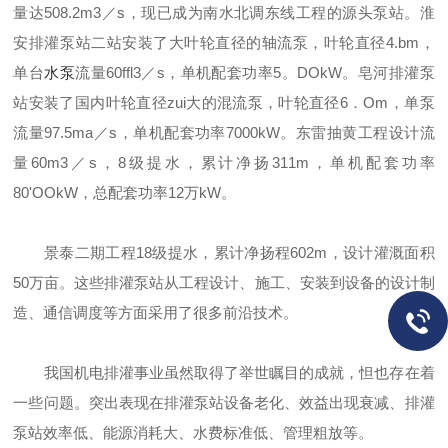
量达508.2m3／s，现已成为南水北调东线工程的源头泵站。淮
安排灌泵站二站安装了大叶轮直径的轴流泵，叶轮直径4.bm，
单台
水泵
流量60ffl3／s，单机配套功率5。DOkW。皂河排灌泵
站安装了国内叶轮直径zui大的混流泵，叶轮直径6．Om，单泵
流量97.5ma／s，单机配套功率7000kW。东雷抽黄工程设计流
量60m3／s，8级提水，累计净扬311m，单机配套功率
80'OOkW，总配套功率12万kW。
景泰二期工程18级提水，累计净扬程602m，设计灌溉面积
50万亩。这些排灌泵站从工程设计、施工、安装到设备的设计制
造、通信调度等方面采用了很多前沿技术。
我国机电排灌事业虽然取得了举世瞩目的成就，怛也存在着
一些问题。突出表现在排灌泵站设备老化、效益出现衰减、排灌
泵站效率低、能源消耗大、水费标准低、管理粗放等。