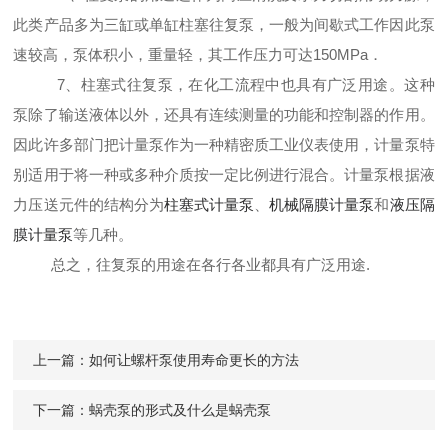
此
类产品多为三缸或单缸柱塞往复泵，一般为间歇式工
作
因此泵
速较高，泵体积小，重量轻，其工作压力
可
达150MPa．
7、
柱塞式
往复泵，在化工流程中也具有广泛用途。
这
种
泵除了输送液体以外，还具有连续测量的功能和
控制
器的作用。
因此许多部门把计量泵作为一种精密
质
工业仪表使用，计量泵特
别适用于将一种或多种介
质按
一定比例进行混合。计量泵根据液
力压送元件的
结构
分为
柱塞式计量泵
、
机械隔膜计量泵
和
液压隔
膜
计量泵
等几种。
总之，
往复泵的用途
在各行各业都具有广泛用途.
上一篇：
如何让螺杆泵使用寿命更长的方法
下一篇：
蜗壳泵的形式及什么是蜗壳泵