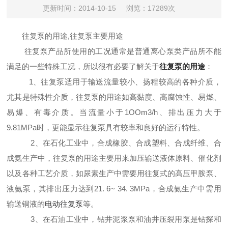
更新时间：2014-10-15
浏览：17289次
往复泵的用途,往复泵
主要用途
往复泵产品所使用的工况通常是普通离心泵类产品所不能
满足的一些特殊工况，所以很有必要了解关于
往复泵的用途
：
1、往复泵适用于输送流量较小、扬程较高的各种介
质，
尤其是特殊性介质，
往复泵的用途
如高黏度、高腐蚀性、易燃、
易爆、有毒介质。当流量小于1OOm3/h、排出压
力大于
9.81MPa时，更能显示往复泵具有较率
和良好的运行特性。
2、在石化工业中，合成橡胶、合成塑料、合成纤
维、合
成氨生产中，往复泵的用途主要用来加压输送液体原料、
催化剂
以及各种工艺介质，如尿素生产中需要用往
复式的高压甲胺泵、
液氨泵，其排出压力达到
21. 6~ 34. 3MPa，合成氨生产中需用
输送铜液的
电动往
复泵
等。
3、在石油工业中，钻井泥浆泵和油井压裂用泵是钻
探和