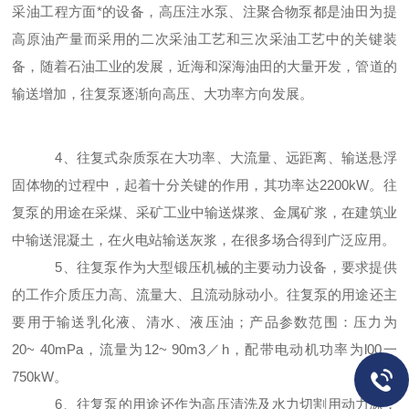
采油工程方面*的设备，高压注水泵、注
聚合物泵都是油田为提
高原油产量而采用的二次采油
工艺和三次采油工艺中的关键装
备，随着石油工业的
发展，近海和深海油田的大量开发，管道的
输送增
加，往复泵逐渐向高压、大功率方向发展。
4、往复式杂质泵在大功率、大流量、远距离、输送
悬浮
固体物的过程中，起着十分关键的作用，其功率
达2200kW。往
复泵的用途在采煤、采矿工业中输送煤浆、金属矿
浆，在建筑业
中输送混凝土，在火
电站输送灰浆，在
很多场合得到广泛应用。
5、往复泵作为大型锻压机械的主要动力设备，要求
提供
的工作介质压力高、流量大、且流动脉动小。
往复泵的用途还
主
要用于输送乳化液、清水、液压油；产品参数范围：
压力为
20~ 40mPa，流量为12~ 90m3／h，配带电动
机功率为l00一
750kW。
6、
往复泵的用途
还作为高压清洗及水力切割用动力源，