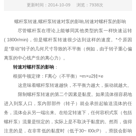
更新时间：2014-10-09
浏览：7938次
螺杆泵转速,螺杆泵转速对泵的影响,转速对螺杆泵的影响
尽管螺杆泵在理论上能够同其他类型的泵一样快速运转
( 1800r/mi
n)，但是
螺杆泵转速
很少达到
这样的速度。*个原因
是“章动”转子的几何尺寸导致的不平衡（例如，由于转子重心偏
离泵的中心线产生的离心力）。
转速对螺杆泵的影响
：
根据牛顿定律：
F离心（不平衡）≈m×
υ
2转×e
这意味着
螺杆泵转速
越快，不平衡力越大，振动就越大。
限制
螺杆泵转速
的第二个因素是黏度。如果流体很容易地
进入到泵人口，泵内部部件（转子）就会承担起输送流体的任
务，流体会从另一端出来。在给定转速下，任何容积式泵（包括
螺杆泵）流量是恒定的，实际上是不取决于黏度的。然而，值得
注意的是，在非常低的黏度时（低于30~ l00
cP
）
，滑脱会影响