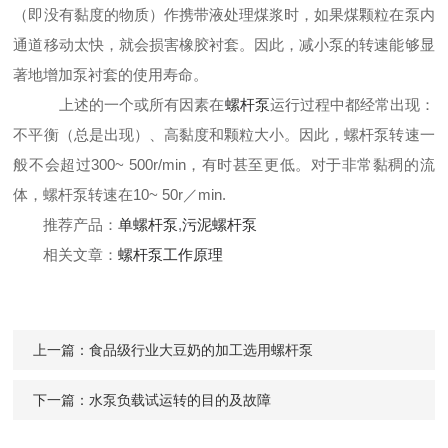
（即没有黏度的物质）作携带液
处
理煤浆时，如果煤颗粒在泵内
通道移动太快，就会损害橡胶衬套。因此，减小泵的转速能够
显
著地增加泵衬套的使用寿命。
上述的一个或所有因素在
螺杆泵
运行过程中都经常出现：
不平衡（总是出现）、高黏度和颗粒大小。因此，螺杆泵转速一
般不会超过300~ 500r/min，有时甚至更低
。对于非常黏稠的流
体，
螺杆泵转速
在10~ 50r／min.
推荐产品：
单螺杆泵
,
污泥螺杆泵
相关文章：
螺杆泵工作原理
上一篇：
食品级行业大豆奶的加工选用螺杆泵
下一篇：
水泵负载试运转的目的及故障