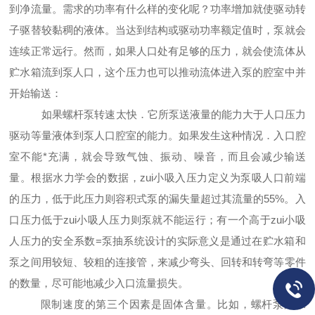
到净流量。需求的功率有什么样的变化呢？功率增加就使驱动转
子驱替较黏
稠
的液体。当达到结构或驱动功率额定值时，泵就会
连续正常远行。然而，如果人口处有足够的
压
力，就会使流体从
贮水箱流到泵人口，这个压力也可以推动流体进入泵的腔室中并
开始输送：
如果
螺杆泵转速
太快
．它所泵送液量的能力大于人口压力
驱动等量液体到泵人口腔室的能力。如果发生这种情况．
入
口腔
室不能*充满，就会导致气蚀、振动、噪音，而且会减少输送
量。根据水力学会的数据，zui小吸入压力定义为泵吸人口前端
的压力，低于此压力则容积式泵的漏失量超过其流量的55%
。入
口压力低于zui小吸人压力则泵就不能运行；有一个高于zui小吸
人压力的安全系数=泵抽系统设计的实际意义是通过在贮水箱和
泵之间用较短、较粗的连接管，来减少弯头、回转和转弯等零件
的数量，尽可能地减少
入
口流量损失。
限制速度的第三个因素是固体含量。比如，螺杆泵用水