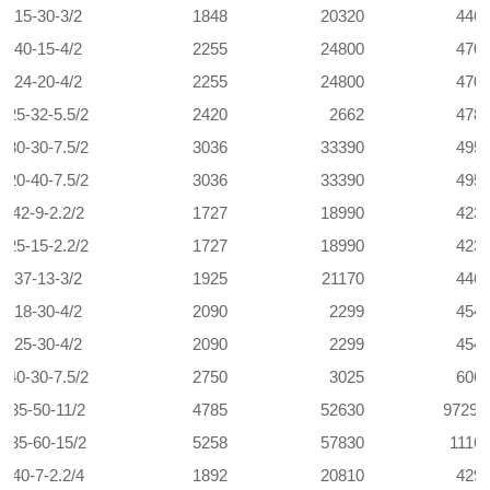
0-15-30-3/2
1848
20320
446
0-40-15-4/2
2255
24800
470
0-24-20-4/2
2255
24800
470
-25-32-5.5/2
2420
2662
478
-30-30-7.5/2
3036
33390
495
-20-40-7.5/2
3036
33390
495
5-42-9-2.2/2
1727
18990
423
-25-15-2.2/2
1727
18990
423
5-37-13-3/2
1925
21170
446
5-18-30-4/2
2090
2299
454
5-25-30-4/2
2090
2299
454
-40-30-7.5/2
2750
3025
606
5-35-50-11/2
4785
52630
9729.
5-35-60-15/2
5258
57830
1116
0-40-7-2.2/4
1892
20810
429