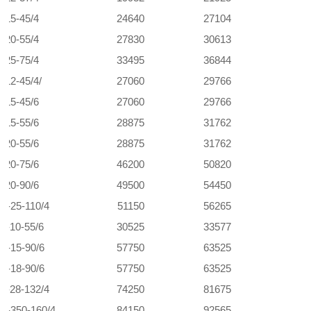
-15-45/4
24640
27104
-20-55/4
27830
30613
-25-75/4
33495
36844
-12-45/4/
27060
29766
-15-45/6
27060
29766
-15-55/6
28875
31762
-20-55/6
28875
31762
-20-75/6
46200
50820
-20-90/6
49500
54450
0-25-110/4
51150
56265
0-10-55/6
30525
33577
0-15-90/6
57750
63525
0-18-90/6
57750
63525
0-28-132/4
74250
81675
0-350-160/4
84150
92565