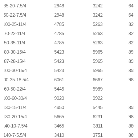
0-85-20-7.5/4
2948
3242
645
0-50-22-7.5/4
2948
3242
645
0-100-25-11/4
4785
5263
829
0-70-22-11/4
4785
5263
829
0-50-35-11/4
4785
5263
829
0-80-30-15/4
5423
5965
893
0-87-28-15/4
5423
5965
893
0-100-30-15/4
5423
5965
893
-100-35-18.5/4
6061
6667
988
0-60-50-22/4
5445
5989
0-100-60-30/4
9020
9922
5-130-15-11/4
4950
5445
893
5-130-20-15/4
5665
6231
988
-140-10-7.5/4
3465
3811
880
0-140-7-5.5/4
3410
3751
869