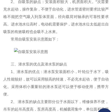
2、 自吸泵的缺点：安装面积较大，机房面积大。*次需要
充水起动，操作复杂，不便于自动化，进水管道密封要求比较严
格不能把空气吸入到泵体里面，径向载荷对轴承的可靠性要求
高。进水池水位高时，电动机需要保护，进水池水位太低超出自
吸泵的有效吸程也会吸不上水来。
常用自吸泵安装示意图如下：
三、潜水泵的优点及潜水泵的缺点
1、潜水泵的优点：潜水泵
安装面积小
，
叶轮位于水下，吸
人性能较好，
故
可以采用较高的转
速，
不必充水起动，便于自动
化
。
采用体积小重量轻的潜水泵还可以便于移动使用，携带方
便。
2、
潜水泵的缺点
主要部分位于水面以下，维修保养不便
，
吊车的起吊高度高
，
泵房高度高
，
机械载荷集中，单位面积载荷