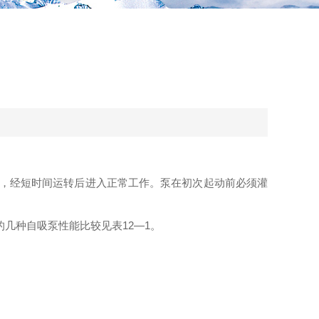
，经短时间运转后进入正
常
工作。泵在初次起动前必须灌
的几种自吸泵性能比较见表12—1。