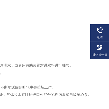
电话
微信扫一扫
时注满水，或者用辅助装置对进水管进行抽气。
置。
不断地返回到叶轮中去重新
工
作。
处，气体和水在叶轮进口处混合的称内混式自吸离心泵。