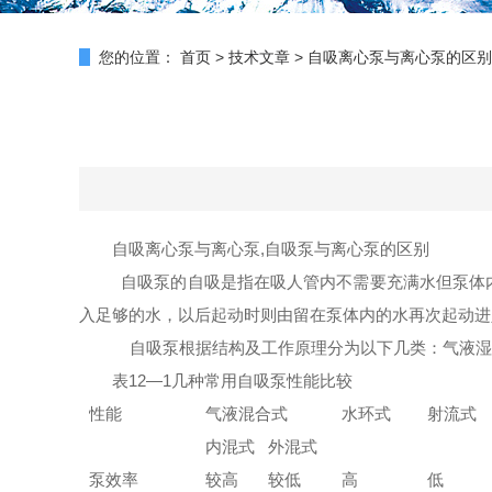
您的位置：
首页
>
技术文章
>
自吸离心泵与离心泵的区别
自吸离心泵与离心泵,自吸泵与离心泵的区别
自吸泵的自吸是指在吸人管内不需要充满水但泵体
入
足够的水，以后起动时则由留在泵体内的水再次起动进
自吸泵根据结构及工作原理分为以下几类：气液湿合
表12—1几种常用自吸泵性能比较
性能
气液混合式
水环式
射流式
内混式
外混式
泵效率
较高
较低
高
低