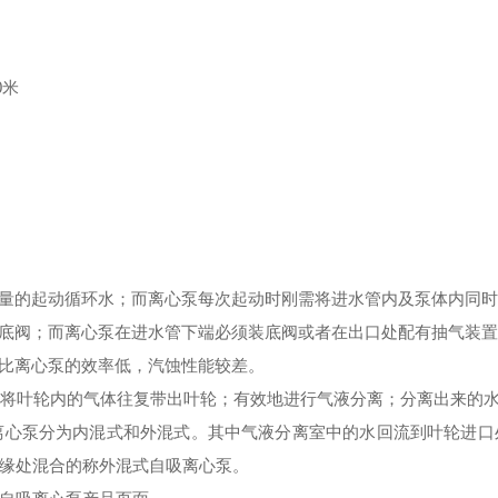
0米
量的起动循环水；而离心泵每次起动时刚需将进水管内及泵体内同
底阀；而离心泵在进水管下端必须装底阀或者在出口处配有抽气装
比
离心泵
的效率低，汽蚀性能较差。
将叶轮内的气体往复带出叶轮；有效地进行气液分离；分离出来的水
心泵分为内混式和外混式。其中气液分离室中的水回流到叶轮进口
缘处混合的称外混式自吸离心泵。