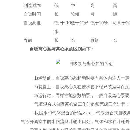
制造成本
低
中
高
高
自吸时间
长
较短
短
短
自吸高度
低于
10
低于
10米
低于
10米
可高于
1
米
寿命
长
长
较短
长
自吸离心泵与离心泵的区别
如下：
1)起动前，自吸离心泵起动时要向泵体内注人一定
2)装置上，自吸离心泵在进水管下端只装滤网而无
3)运行时，同样性能参数的泵，一般自吸离心泵要
气液混合式自吸离心泵工作时必须完成三个过程：
根据水和气体混合的部位不同，气液混合式自吸离
气液分离室中的水回流到叶轮出口处，气体和水在叶轮外