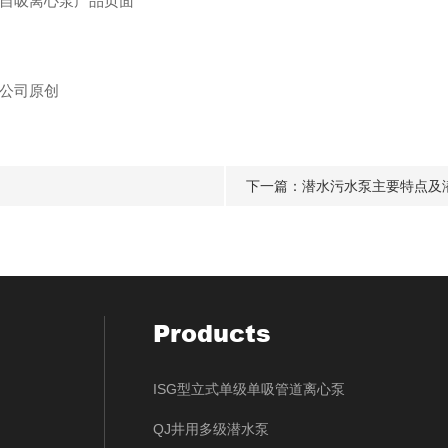
自吸离心泵
产品页面
公司
原创
下一篇：
潜水污水泵主要特点及
Products
ISG型立式单级单吸管道离心泵
QJ井用多级潜水泵