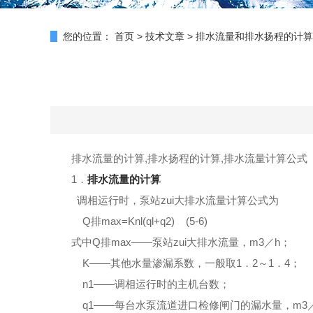
您的位置：
首页
>
技术文章
>
排水流量和排水扬程的计算
排水流量的计算,
排水扬程的计算,排水流量计算公式
1．
排水流量的计算
调相运行时，泵站zui大排水流量计算
公
式为
Q排max=Knl(ql+q2) (5-6)
式中
Q
排
max
——泵站zui大排水流量，m
3
／h；
K——其他水量渗漏系数，一般取1．2～1．4；
n1——调相运行时的主机台数；
q1
——每台水泵流道进
口
检修闸门的漏水量，m
3