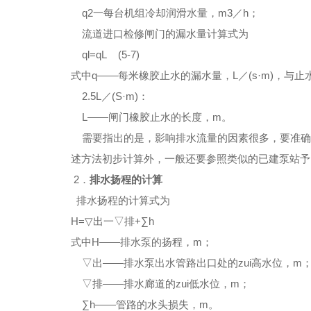
q2一每台机组冷却润滑水量，
m3
／h；
流道进口检修闸门的漏水量计算式为
q
l
=
qL (5
-
7)
式中
q
——
每米橡胶止水的漏水量，L／(s·m)，与
2
.
5L／(S·m)：
L——闸门橡胶止水的长度，m。
需要指出的是，影响排水流量的因素很多，要准确
述方法
初步计算外，一般还要参照类似的已建泵站予
2．
排水扬程的计算
排水扬程的计算式为
H
=
▽
出一
▽
排
+∑
h
式中
H
——
排水泵的扬程，m；
▽
出
——排水泵出水管路出口处的zui高水位，m
▽
排
——排水廊道的zui低水位，m；
∑
h
——管路的水头损失，m。