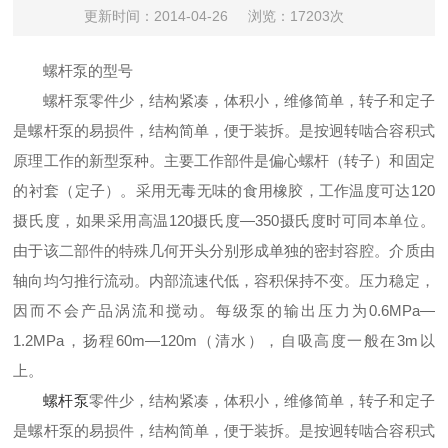
更新时间：2014-04-26
浏览：17203次
螺杆泵的型号
螺杆泵
零件少，结构紧凑，体积小，维修简单，转子和定子
是螺杆泵的易损件，结构简单，便于装拆。
是按迥转啮合容积式
原理工作的新型泵种。主要工作部件是偏心螺杆（转子）和固定
的衬套（定子）。采用无毒无味的食用橡胶，工作温度可达120
摄氏度，如果采用高温120摄氏度—350摄氏度时可同本单位。
由于该二部件的特殊几何开头分别形成单独的密封容腔。介质由
轴向均匀推行流动。内部流速代低，容积保持不变。压力稳定，
因而不会产品涡流和搅动。每级泵的输出压力为0.6MPa—
1.2MPa，扬程60m—120m（清水），自吸高度一般在3m以
上。
螺杆泵
零件少，结构紧凑，体积小，维修简单，转子和定子
是螺杆泵的易损件，结构简单，便于装拆。
是按迥转啮合容积式