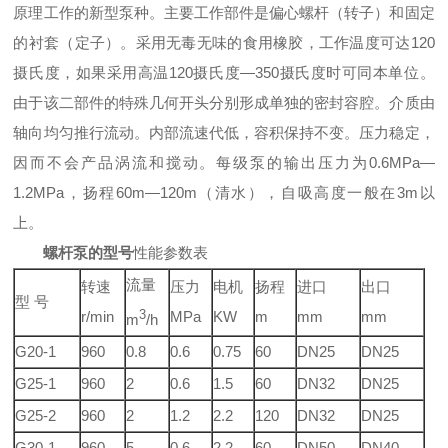
原理工作的新型泵种。主要工作部件是偏心螺杆（转子）和固定
的衬套（定子）。采用无毒无味的食用橡胶，工作温度可达120
摄氏度，如果采用高温120摄氏度—350摄氏度时可同本单位。
由于该二部件的特殊几何开头分别形成单独的密封容腔。介质由
轴向均匀推行流动。内部流速代低，容积保持不变。压力稳定，
因而不会产品涡流和搅动。每级泵的输出压力为0.6MPa—
1.2MPa，扬程60m—120m（清水），自吸高度一般在3m以
上。
螺杆泵的型号
性能参数表
流量
转速
压力
电机
扬程
进口
出口
型 号
r/min
3
MPa
KW
m
mm
mm
m
/h
G20-1
960
0.8
0.6
0.75
60
DN25
DN25
G25-1
960
2
0.6
1.5
60
DN32
DN25
G25-2
960
2
1.2
2.2
120
DN32
DN25
G30-1
960
5
0.6
2.2
60
DN50
DN40