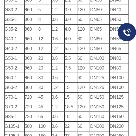
G30-2
960
5
1.2
3.0
120
DN50
DN40
G35-1
960
8
0.6
3.0
60
DN65
DN50
G35-2
960
8
1.2
4.0
120
DN65
DN50
G40-1
960
12
0.6
4.0
60
DN80
DN65
G40-2
960
12
1.2
5.5
120
DN80
DN65
G50-1
960
20
0.6
5.5
60
DN100
DN80
G50-2
960
20
1.2
7.5
120
DN100
DN80
G60-1
960
30
0.6
11
60
DN125
DN100
G60-2
960
30
1.2
15
120
DN125
DN100
G70-1
720
45
0.6
15
60
DN150
DN125
G70-2
720
45
1.2
18.5
120
DN150
DN125
G85-1
720
65
0.6
15
60
DN150
DN150
G105-1
500
100
0.6
22
60
DN200
DN200
G135-1
500
150
0.6
37
60
DN200
DN250